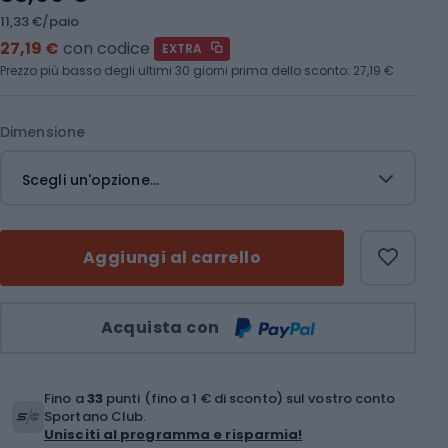
11,33 €/paio
27,19 €
con codice
EXTRA
Prezzo più basso degli ultimi 30 giorni prima dello sconto:
27,19 €
Dimensione
Scegli un'opzione...
Aggiungi al carrello
Quantità
Acquista con
Fino a
33
punti (fino a 1 € di sconto) sul vostro conto
Sportano Club.
Unisciti al programma e risparmia!