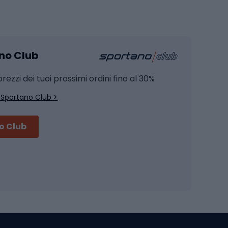
Pesca
mento
Pesca alla carpa
ano Club
Pesca al siluro
hette
Pesca a spinning
rezzi dei tuoi prossimi ordini fino al 30%
Pesca con galleggiante
 Sportano Club >
Pesca al feeder di fondo
no Club
Accessori per biciclette
Occhiali da ciclismo
is
Borse da ciclismo
Luci per biciclette
mo
Sedili per cicli