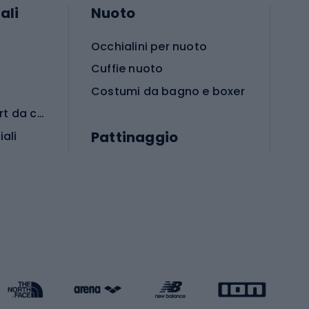
ali
Nuoto
Occhialini per nuoto
Cuffie nuoto
Costumi da bagno e boxer
Abbigliamento per sport da combattimento
Pattinaggio
iali
iali
Monopattini
Pattini a rotelle
Pattini in linea
s cardio
Skateboard
Attrezzature per l'allenamento della forza
Protezioni per pattinaggio
Caschi da pattinaggio