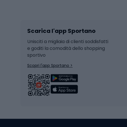
Sport invernali
Casc
Sci
Caschi
Scarica l'app Sportano
Sci di fondo
Casch
Hockey
Casch
Unisciti a migliaia di clienti soddisfatti
e goditi la comodità dello shopping
Snowboard
sportivo
Skit
Skitouring
Scopri l'app Sportano >
Pattini da ghiaccio
Sci da
Scarpo
Biciclette
Baston
Biciclette elettriche
Abbig
Biciclette da MTB
Sci
Biciclette da strada