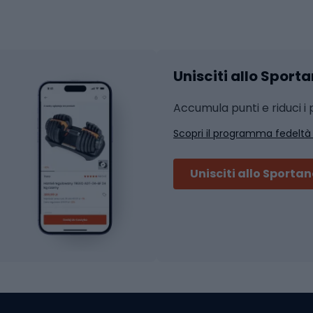
hi da ciclismo
Calzature fitness
Accessori per l'allena
 integrali
Unisciti allo Sport
i da strada
Sport con le racc
i MTB
Accumula punti e riduci i p
Squash
Scopri il programma fedeltà
ouring
Badminton
Ping pong
Unisciti allo Sporta
 sci alpinismo
Tennis
ni da sci alpinismo
Padel
cini da sci alpinismo
Abbigliamento da tenn
liamento da skitouring
Scarpe da ciclis