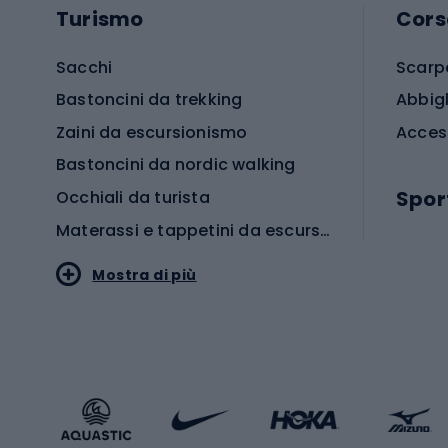
Turismo
Cors
Sacchi
Scarp
Bastoncini da trekking
Abbig
Zaini da escursionismo
Acces
Bastoncini da nordic walking
Spor
Occhiali da turista
Materassi e tappetini da escursionismo
Scarp
Mostra di più
Pallon
Stile sportivo
Scarp
Abbigliamento sportivo
Porte 
Calzature sportive
Abbig
Accessori Sportstyle
Abbig