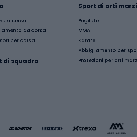
a
Sport di arti marzi
e da corsa
Pugilato
liamento da corsa
MMA
sori per corsa
Karate
t di squadra
Protezioni per arti marz
Accessori per arti marz
e da calcio
i da calcio
Palestra e fitness
e da pallamano
da calcio
Attrezzature per fitnes
liamento da calcio
liamento da basket
Yoga
Abbigliamento fitness