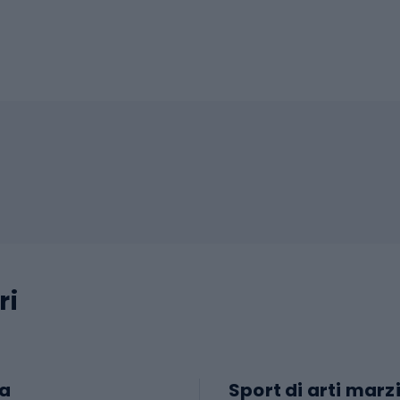
ri
a
Sport di arti marzi