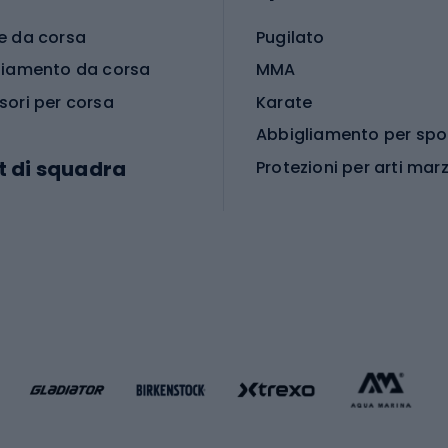
e da corsa
Pugilato
liamento da corsa
MMA
sori per corsa
Karate
t di squadra
Protezioni per arti marz
Accessori per arti marz
e da calcio
i da calcio
Palestra e fitness
e da pallamano
da calcio
Attrezzature per fitnes
liamento da calcio
liamento da basket
Yoga
Abbigliamento fitness
hi da ciclismo
Calzature fitness