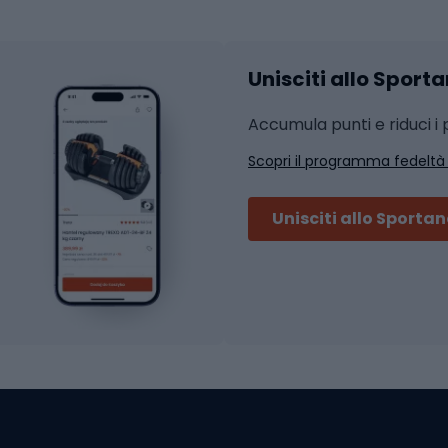
Accessori per l'allena
 integrali
Unisciti allo Sport
i da strada
Sport con le racc
i MTB
Accumula punti e riduci i p
Squash
Scopri il programma fedeltà
ouring
Badminton
Ping pong
Unisciti allo Sporta
 sci alpinismo
Tennis
ni da sci alpinismo
Padel
cini da sci alpinismo
Abbigliamento da tenn
liamento da skitouring
Scarpe da ciclis
Scarponi da MTB
oni da sci