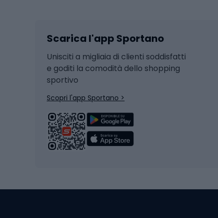
Sci
Caschi
Scarica l'app Sportano
Sci di fondo
Casch
Hockey
Casch
Unisciti a migliaia di clienti soddisfatti
e goditi la comodità dello shopping
Snowboard
sportivo
Skit
Skitouring
Scopri l'app Sportano >
Pattini da ghiaccio
Sci da
Scarpo
Biciclette
Baston
Biciclette elettriche
Abbig
Biciclette da MTB
Sci
Biciclette da strada
Biciclette da trekking
Pantal