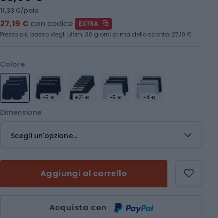
11,33 €/paio
27,19 €
con codice
EXTRA
Prezzo più basso degli ultimi 30 giorni prima dello sconto:
27,19 €
Colore
-5 €
+21 €
-5 €
-4 €
Dimensione
Scegli un'opzione...
Aggiungi al carrello
Quantità
Acquista con