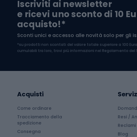
Iscriviti ai newsletter
Biciclette da ghiaia
Scarpo
e ricevi uno sconto di 10 Eu
Biciclette per bambini
Occhia
acquisto!*
Sci di
Sport acquatici
Sconti unici e accesso alle novità solo per gli isc
Sci pe
*su prodotti non scontati del valore totale superiore a 100 Eur
Costumi da bagno
Caschi
cumulabili tra loro, trovi più informazioni nel
Regolamento del S
Kayak
Abbig
Gommoni
Cam
Tavole SUP
Mute in neoprene
Acces
Acquisti
Serviz
Cucin
Calzature da escursionismo
Come ordinare
Domande
Tracciamento della
Resi / 
Stivali da trekking
Mobil
spedizione
Reclami
Consegna
Scarponi da montagna
Tende 
Blog