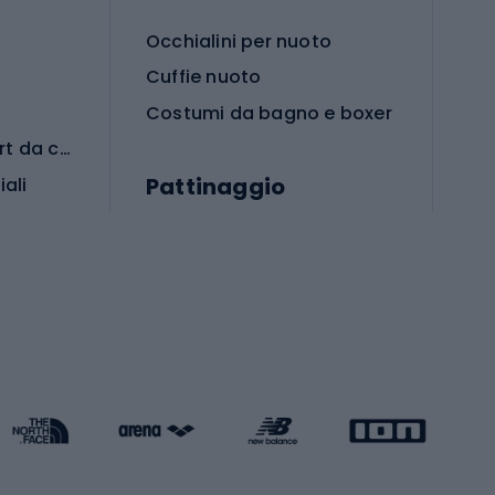
Occhialini per nuoto
Cuffie nuoto
Costumi da bagno e boxer
Abbigliamento per sport da combattimento
Pattinaggio
iali
iali
Monopattini
Pattini a rotelle
Pattini in linea
s cardio
Skateboard
Attrezzature per l'allenamento della forza
Protezioni per pattinaggio
Caschi da pattinaggio
Pesca