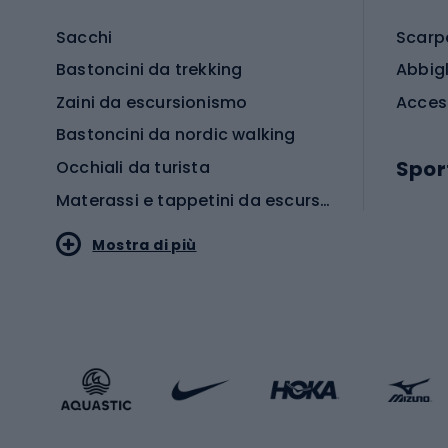
Sacchi
Scarp
Bastoncini da trekking
Abbig
Zaini da escursionismo
Acces
Bastoncini da nordic walking
Spor
Occhiali da turista
Materassi e tappetini da escursionismo
Scarp
Mostra di più
Pallon
Stile sportivo
Scarp
Abbigliamento sportivo
Porte 
Calzature sportive
Abbig
Accessori Sportstyle
Abbig
Sport invernali
Casc