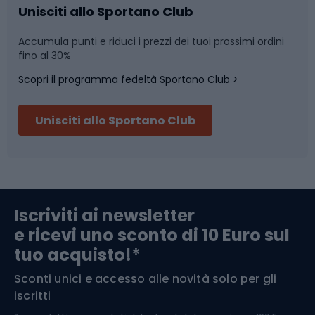
Caschi da ciclismo
Nuoto
Unisciti allo Sportano Club
Accumula punti e riduci i prezzi dei tuoi prossimi ordini
Skitouring
Pattinaggio
fino al 30%
Scopri il programma fedeltà Sportano Club >
Sci
Pesca
Unisciti allo Sportano Club
Campeggio
Accessori per biciclette
Abbigliamento da escursionismo
Componenti per biciclette
Iscriviti ai newsletter
e ricevi uno sconto di 10 Euro sul
Arrampicata
tuo acquisto!*
Sconti unici e accesso alle novità solo per gli
Medicina dello sport
iscritti