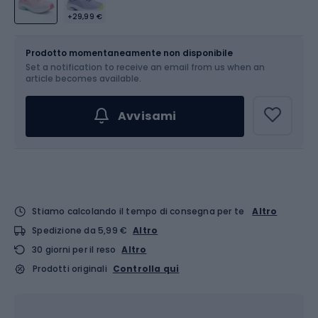
+29,99 €
Dimensione
Tabella delle taglie
Prodotto momentaneamente non disponibile
Set a notification to receive an email from us when an
Scegli un'opzione...
article becomes available.
Avvisami
Stiamo calcolando il tempo di consegna per te
Altro
Spedizione da 5,99 €
Altro
30 giorni per il reso
Altro
Prodotti originali
Controlla qui