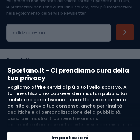
*su prodotti non scontati del valore totale superiore a 100 Euro,
Abbigliamento ciclistico
le promozioni non sono cumulabili tra loro, trovi più informazioni
nel
Regolamento del Servizio Newsletter.
Indirizzo e-mail
Acquisti
Sportano.it - Ci prendiamo cura della
Servizio clienti
tua privacy
Vogliamo offrire servizi al più alto livello sportivo. A
Regolamento
tal fine utilizziamo cookie e identificatori pubblicitari
mobili, che garantiscono il corretto funzionamento
Chi siamo
del sito e, previo tuo consenso, anche per finalità
analitiche e di personalizzazione della pubblicità,
ossia per mostrarti contenuti e annunci
personalizzati in base ai tuoi interessi e per misurarne
Spedizione a:
IT
l’efficacia. I cookie e gli identificatori pubblicitari
mobili possono essere utilizzati sia per attività
Impostazioni