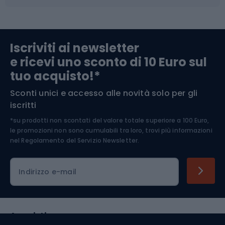
Abbigliamento da escursionismo
Componenti per biciclette
Iscriviti ai newsletter
e ricevi uno sconto di 10 Euro sul
Arrampicata
tuo acquisto!*
Sconti unici e accesso alle novità solo per gli
Medicina dello sport
iscritti
*su prodotti non scontati del valore totale superiore a 100 Euro,
Abbigliamento ciclistico
le promozioni non sono cumulabili tra loro, trovi più informazioni
nel
Regolamento del Servizio Newsletter.
Indirizzo e-mail
Acquisti