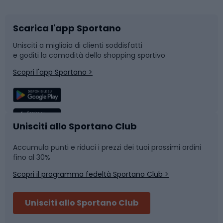
Scarica l'app Sportano
Bushcraft
Slitte e slittini
Unisciti a migliaia di clienti soddisfatti
e goditi la comodità dello shopping sportivo
Corsa
Snowboard
Scopri l'app Sportano >
Sport di squadra
Camminata nordica
Caschi da ciclismo
Nuoto
Unisciti allo Sportano Club
Accumula punti e riduci i prezzi dei tuoi prossimi ordini
Skitouring
Pattinaggio
fino al 30%
Scopri il programma fedeltà Sportano Club >
Sci
Pesca
Unisciti allo Sportano Club
Campeggio
Accessori per biciclette