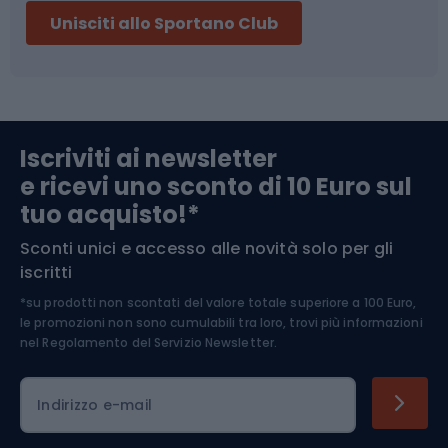
Unisciti allo Sportano Club
Campeggio
Accessori per biciclette
Abbigliamento da escursionismo
Componenti per biciclette
Iscriviti ai newsletter
e ricevi uno sconto di 10 Euro sul
Arrampicata
tuo acquisto!*
Sconti unici e accesso alle novità solo per gli
Medicina dello sport
iscritti
*su prodotti non scontati del valore totale superiore a 100 Euro,
Abbigliamento ciclistico
le promozioni non sono cumulabili tra loro, trovi più informazioni
nel
Regolamento del Servizio Newsletter.
Indirizzo e-mail