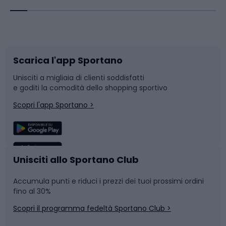
Corsa orientamento
Scarpe da ciclismo
Scarica l'app Sportano
Bushcraft
Slitte e slittini
Unisciti a migliaia di clienti soddisfatti
e goditi la comodità dello shopping sportivo
Corsa
Snowboard
Scopri l'app Sportano >
Sport di squadra
Camminata nordica
Caschi da ciclismo
Nuoto
Unisciti allo Sportano Club
Accumula punti e riduci i prezzi dei tuoi prossimi ordini
Skitouring
Pattinaggio
fino al 30%
Scopri il programma fedeltà Sportano Club >
Sci
Pesca