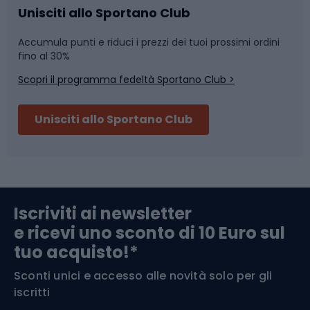
Caschi da ciclismo
Nuoto
Unisciti allo Sportano Club
Accumula punti e riduci i prezzi dei tuoi prossimi ordini
Skitouring
Pattinaggio
fino al 30%
Scopri il programma fedeltà Sportano Club >
Sci
Pesca
Unisciti allo Sportano Club
Campeggio
Accessori per biciclette
Abbigliamento da escursionismo
Componenti per biciclette
Iscriviti ai newsletter
e ricevi uno sconto di 10 Euro sul
Arrampicata
tuo acquisto!*
Sconti unici e accesso alle novità solo per gli
Medicina dello sport
iscritti