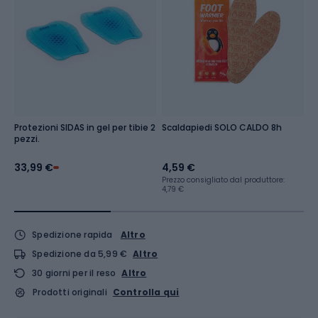
Protezioni SIDAS in gel per tibie 2
Scaldapiedi SOLO CALDO 8h
M
pezzi.
al
33,99 €
4,59 €
1
Prezzo consigliato dal produttore:
4,79 €
Spedizione rapida
Altro
Spedizione da 5,99 €
Altro
30 giorni per il reso
Altro
Prodotti originali
Controlla qui