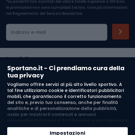
*su prodotti non scontati del valore totale superiore a 100 Euro,
Abbigliamento ciclistico
le promozioni non sono cumulabili tra loro, trovi più informazioni
nel
Regolamento del Servizio Newsletter.
Indirizzo e-mail
Acquisti
Sportano.it - Ci prendiamo cura della
Servizio clienti
tua privacy
Vogliamo offrire servizi al più alto livello sportivo. A
Regolamento
tal fine utilizziamo cookie e identificatori pubblicitari
mobili, che garantiscono il corretto funzionamento
Chi siamo
del sito e, previo tuo consenso, anche per finalità
analitiche e di personalizzazione della pubblicità,
ossia per mostrarti contenuti e annunci
personalizzati in base ai tuoi interessi e per misurarne
Spedizione a:
IT
l’efficacia. I cookie e gli identificatori pubblicitari
Aggiungi al carrello
mobili possono essere utilizzati sia per attività
Impostazioni