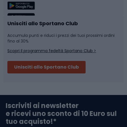
Sport di squadra
Camminata nordica
Caschi da ciclismo
Nuoto
Unisciti allo Sportano Club
Accumula punti e riduci i prezzi dei tuoi prossimi ordini
Skitouring
Pattinaggio
fino al 30%
Scopri il programma fedeltà Sportano Club >
Sci
Pesca
Unisciti allo Sportano Club
Campeggio
Accessori per biciclette
Abbigliamento da escursionismo
Componenti per biciclette
Iscriviti ai newsletter
e ricevi uno sconto di 10 Euro sul
Arrampicata
tuo acquisto!*