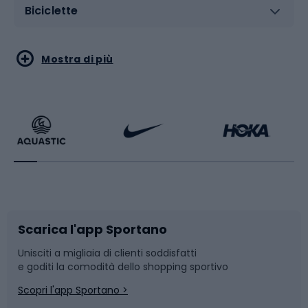
Biciclette
Sport acquatici
Sport di arti marziali
Mostra di più
Calzature da escursionismo
Palestra e fitness
Bikepacking
Sport con le racchette
Corsa orientamento
Scarpe da ciclismo
Scarica l'app Sportano
Bushcraft
Slitte e slittini
Unisciti a migliaia di clienti soddisfatti
e goditi la comodità dello shopping sportivo
Corsa
Snowboard
Scopri l'app Sportano >