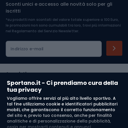
Sconti unici e accesso alle novità solo per gli
Medicina dello sport
iscritti
*su prodotti non scontati del valore totale superiore a 100 Euro,
Abbigliamento ciclistico
le promozioni non sono cumulabili tra loro, trovi più informazioni
nel
Regolamento del Servizio Newsletter.
Indirizzo e-mail
Acquisti
Sportano.it - Ci prendiamo cura della
Servizio clienti
tua privacy
Vogliamo offrire servizi al più alto livello sportivo. A
Regolamento
tal fine utilizziamo cookie e identificatori pubblicitari
mobili, che garantiscono il corretto funzionamento
Chi siamo
del sito e, previo tuo consenso, anche per finalità
analitiche e di personalizzazione della pubblicità,
ossia per mostrarti contenuti e annunci