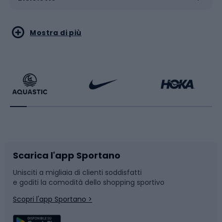
Sport acquatici
Sport di arti marziali
Mostra di più
Calzature da escursionismo
Palestra e fitness
Bikepacking
Sport con le racchette
Corsa orientamento
Scarpe da ciclismo
Scarica l'app Sportano
Bushcraft
Slitte e slittini
Unisciti a migliaia di clienti soddisfatti
e goditi la comodità dello shopping sportivo
Corsa
Snowboard
Scopri l'app Sportano >
Sport di squadra
Camminata nordica