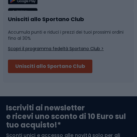
Caschi da ciclismo
Nuoto
Unisciti allo Sportano Club
Accumula punti e riduci i prezzi dei tuoi prossimi ordini
Skitouring
Pattinaggio
fino al 30%
Scopri il programma fedeltà Sportano Club >
Sci
Pesca
Unisciti allo Sportano Club
Campeggio
Accessori per biciclette
Abbigliamento da escursionismo
Componenti per biciclette
Iscriviti ai newsletter
e ricevi uno sconto di 10 Euro sul
Arrampicata
tuo acquisto!*
Sconti unici e accesso alle novità solo per gli
Medicina dello sport