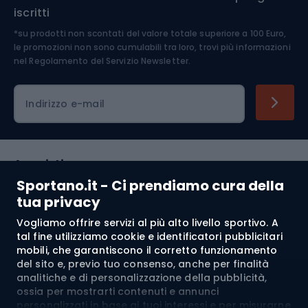
iscritti
*su prodotti non scontati del valore totale superiore a 100 Euro,
Abbigliamento ciclistico
le promozioni non sono cumulabili tra loro, trovi più informazioni
nel
Regolamento del Servizio Newsletter.
Indirizzo e-mail
Acquisti
Sportano.it - Ci prendiamo cura della
Servizio clienti
tua privacy
Vogliamo offrire servizi al più alto livello sportivo. A
Regolamento
tal fine utilizziamo cookie e identificatori pubblicitari
mobili, che garantiscono il corretto funzionamento
Chi siamo
del sito e, previo tuo consenso, anche per finalità
analitiche e di personalizzazione della pubblicità,
ossia per mostrarti contenuti e annunci
personalizzati in base ai tuoi interessi e per misurarne