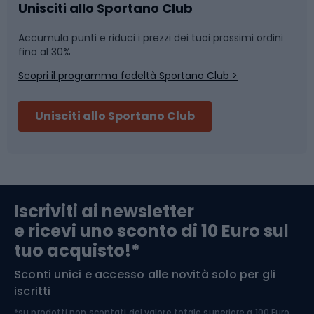
Caschi da ciclismo
Nuoto
Unisciti allo Sportano Club
Accumula punti e riduci i prezzi dei tuoi prossimi ordini
Skitouring
Pattinaggio
fino al 30%
Scopri il programma fedeltà Sportano Club >
Sci
Pesca
Unisciti allo Sportano Club
Campeggio
Accessori per biciclette
Abbigliamento da escursionismo
Componenti per biciclette
Iscriviti ai newsletter
e ricevi uno sconto di 10 Euro sul
Arrampicata
tuo acquisto!*
Sconti unici e accesso alle novità solo per gli
Medicina dello sport
iscritti
*su prodotti non scontati del valore totale superiore a 100 Euro,