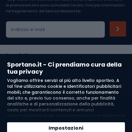
Abbigliamento ciclistico
le promozioni non sono cumulabili tra loro, trovi più informazioni
nel
Regolamento del Servizio Newsletter.
Indirizzo e-mail
Acquisti
Sportano.it - Ci prendiamo cura della
Servizio clienti
tua privacy
Vogliamo offrire servizi al più alto livello sportivo. A
Regolamento
tal fine utilizziamo cookie e identificatori pubblicitari
mobili, che garantiscono il corretto funzionamento
Chi siamo
del sito e, previo tuo consenso, anche per finalità
analitiche e di personalizzazione della pubblicità,
ossia per mostrarti contenuti e annunci
personalizzati in base ai tuoi interessi e per misurarne
Spedizione a:
IT
l’efficacia. I cookie e gli identificatori pubblicitari
Aggiungi al carrello
mobili possono essere utilizzati sia per attività
Impostazioni