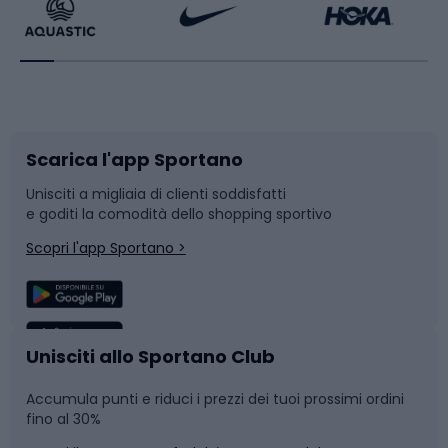
Bikepacking
Sport con le racchette
Corsa orientamento
Scarpe da ciclismo
Scarica l'app Sportano
Bushcraft
Slitte e slittini
Unisciti a migliaia di clienti soddisfatti
e goditi la comodità dello shopping sportivo
Corsa
Snowboard
Scopri l'app Sportano >
Sport di squadra
Camminata nordica
Caschi da ciclismo
Nuoto
Unisciti allo Sportano Club
Accumula punti e riduci i prezzi dei tuoi prossimi ordini
Skitouring
Pattinaggio
fino al 30%