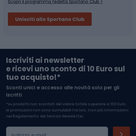
Scopri il programma fedeltà Sportano Club >
Sci
Pesca
Unisciti allo Sportano Club
Campeggio
Accessori per biciclette
Abbigliamento da escursionismo
Componenti per biciclette
Iscriviti ai newsletter
e ricevi uno sconto di 10 Euro sul
Arrampicata
tuo acquisto!*
Sconti unici e accesso alle novità solo per gli
Medicina dello sport
iscritti
*su prodotti non scontati del valore totale superiore a 100 Euro,
Abbigliamento ciclistico
le promozioni non sono cumulabili tra loro, trovi più informazioni
nel
Regolamento del Servizio Newsletter.
Indirizzo e-mail