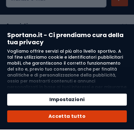
Acquisti
Sportano.it - Ci prendiamo cura della
Servizio clienti
tua privacy
Vogliamo offrire servizi al più alto livello sportivo. A
Regolamento
tal fine utilizziamo cookie e identificatori pubblicitari
mobili, che garantiscono il corretto funzionamento
Chi siamo
del sito e, previo tuo consenso, anche per finalità
analitiche e di personalizzazione della pubblicità,
ossia per mostrarti contenuti e annunci
personalizzati in base ai tuoi interessi e per misurarne
Spedizione a:
IT
l’efficacia. I cookie e gli identificatori pubblicitari
Aggiungi al carrello
mobili possono essere utilizzati sia per attività
Impostazioni
pubblicitarie personalizzate sia non personalizzate, a
Quantità
seconda dei consensi da te espressi. Se clicchi su
© 2026 Sportano
Acquista con
Accetta tutto
“Accetta tutto”, acconsenti al trattamento dei tuoi
dati personali da parte di SPORTANO.COM Sp. z o.o. e
dei suoi Partner Fidati, inclusa la personalizzazione