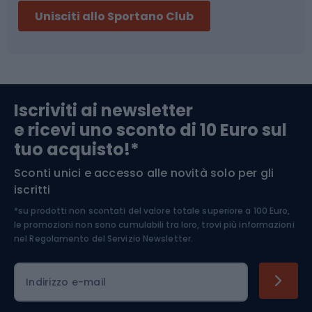
Unisciti allo Sportano Club
Campeggio
Accessori per biciclette
Abbigliamento da escursionismo
Componenti per biciclette
Iscriviti ai newsletter
e ricevi uno sconto di 10 Euro sul
Arrampicata
tuo acquisto!*
Sconti unici e accesso alle novità solo per gli
Medicina dello sport
iscritti
*su prodotti non scontati del valore totale superiore a 100 Euro,
Abbigliamento ciclistico
le promozioni non sono cumulabili tra loro, trovi più informazioni
nel
Regolamento del Servizio Newsletter.
Indirizzo e-mail