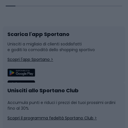
Corsa orientamento
Scarpe da ciclismo
Scarica l'app Sportano
Bushcraft
Slitte e slittini
Unisciti a migliaia di clienti soddisfatti
e goditi la comodità dello shopping sportivo
Corsa
Snowboard
Scopri l'app Sportano >
Sport di squadra
Camminata nordica
Caschi da ciclismo
Nuoto
Unisciti allo Sportano Club
Accumula punti e riduci i prezzi dei tuoi prossimi ordini
Skitouring
Pattinaggio
fino al 30%
Scopri il programma fedeltà Sportano Club >
Sci
Pesca