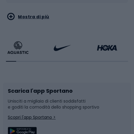
Sport acquatici
Sport di arti marziali
Mostra di più
Calzature da escursionismo
Palestra e fitness
Bikepacking
Sport con le racchette
Corsa orientamento
Scarpe da ciclismo
Scarica l'app Sportano
Bushcraft
Slitte e slittini
Unisciti a migliaia di clienti soddisfatti
e goditi la comodità dello shopping sportivo
Corsa
Snowboard
Scopri l'app Sportano >
Sport di squadra
Camminata nordica