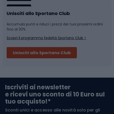
Caschi da ciclismo
Nuoto
Unisciti allo Sportano Club
Accumula punti e riduci i prezzi dei tuoi prossimi ordini
Skitouring
Pattinaggio
fino al 30%
Scopri il programma fedeltà Sportano Club >
Sci
Pesca
Unisciti allo Sportano Club
Campeggio
Accessori per biciclette
Abbigliamento da escursionismo
Componenti per biciclette
Iscriviti ai newsletter
e ricevi uno sconto di 10 Euro sul
Arrampicata
tuo acquisto!*
Sconti unici e accesso alle novità solo per gli
Medicina dello sport