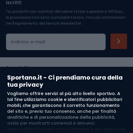
iscritti
*su prodotti non scontati del valore totale superiore a 100 Euro,
Abbigliamento ciclistico
le promozioni non sono cumulabili tra loro, trovi più informazioni
nel
Regolamento del Servizio Newsletter.
Indirizzo e-mail
Acquisti
Sportano.it - Ci prendiamo cura della
Servizio clienti
tua privacy
Vogliamo offrire servizi al più alto livello sportivo. A
Regolamento
tal fine utilizziamo cookie e identificatori pubblicitari
mobili, che garantiscono il corretto funzionamento
Chi siamo
del sito e, previo tuo consenso, anche per finalità
analitiche e di personalizzazione della pubblicità,
ossia per mostrarti contenuti e annunci
personalizzati in base ai tuoi interessi e per misurarne
Spedizione a:
IT