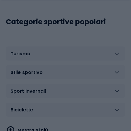
Categorie sportive popolari
Turismo
Stile sportivo
Sport invernali
Biciclette
Sport acquatici
Sport di arti marziali
Mostra di più