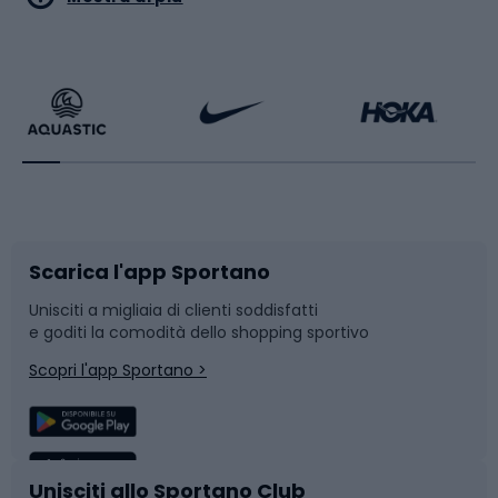
Calzature da escursionismo
Palestra e fitness
Bikepacking
Sport con le racchette
Corsa orientamento
Scarpe da ciclismo
Scarica l'app Sportano
Bushcraft
Slitte e slittini
Unisciti a migliaia di clienti soddisfatti
e goditi la comodità dello shopping sportivo
Corsa
Snowboard
Scopri l'app Sportano >
Sport di squadra
Camminata nordica
Caschi da ciclismo
Nuoto
Unisciti allo Sportano Club