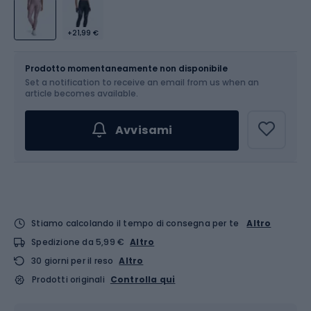
+21,99 €
Dimensione
Tabella delle taglie
Prodotto momentaneamente non disponibile
Set a notification to receive an email from us when an
Scegli un'opzione...
article becomes available.
Avvisami
Stiamo calcolando il tempo di consegna per te
Altro
Spedizione da 5,99 €
Altro
30 giorni per il reso
Altro
Prodotti originali
Controlla qui