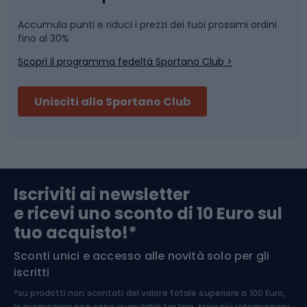
Accumula punti e riduci i prezzi dei tuoi prossimi ordini
Skitouring
Pattinaggio
fino al 30%
Scopri il programma fedeltà Sportano Club >
Sci
Pesca
Unisciti allo Sportano Club
Campeggio
Accessori per biciclette
Abbigliamento da escursionismo
Componenti per biciclette
Iscriviti ai newsletter
e ricevi uno sconto di 10 Euro sul
Arrampicata
tuo acquisto!*
Sconti unici e accesso alle novità solo per gli
Medicina dello sport
iscritti
*su prodotti non scontati del valore totale superiore a 100 Euro,
Abbigliamento ciclistico
le promozioni non sono cumulabili tra loro, trovi più informazioni