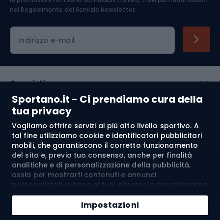
nel
Regolamento del Servizio Newsletter.
Indirizzo e-mail
Acquisti
Sportano.it - Ci prendiamo cura della
Servizio clienti
tua privacy
Vogliamo offrire servizi al più alto livello sportivo. A
Regolamento
tal fine utilizziamo cookie e identificatori pubblicitari
mobili, che garantiscono il corretto funzionamento
Chi siamo
del sito e, previo tuo consenso, anche per finalità
analitiche e di personalizzazione della pubblicità,
ossia per mostrarti contenuti e annunci
personalizzati in base ai tuoi interessi e per misurarne
Spedizione a:
IT
l’efficacia. I cookie e gli identificatori pubblicitari
mobili possono essere utilizzati sia per attività
Impostazioni
pubblicitarie personalizzate sia non personalizzate, a