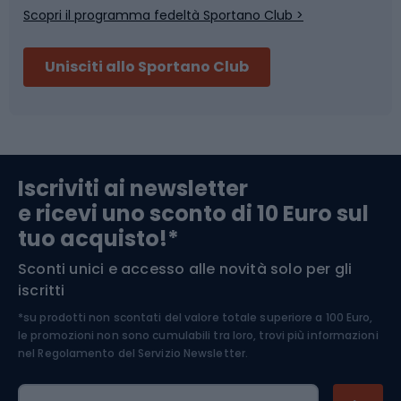
Scopri il programma fedeltà Sportano Club >
Sci
Pesca
Unisciti allo Sportano Club
Campeggio
Accessori per biciclette
Abbigliamento da escursionismo
Componenti per biciclette
Iscriviti ai newsletter
e ricevi uno sconto di 10 Euro sul
Arrampicata
tuo acquisto!*
Sconti unici e accesso alle novità solo per gli
Medicina dello sport
iscritti
*su prodotti non scontati del valore totale superiore a 100 Euro,
Abbigliamento ciclistico
le promozioni non sono cumulabili tra loro, trovi più informazioni
nel
Regolamento del Servizio Newsletter.