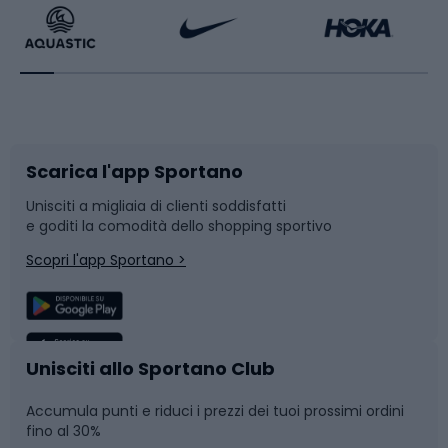
Bikepacking
Sport con le racchette
Corsa orientamento
Scarpe da ciclismo
Scarica l'app Sportano
Bushcraft
Slitte e slittini
Unisciti a migliaia di clienti soddisfatti
e goditi la comodità dello shopping sportivo
Corsa
Snowboard
Scopri l'app Sportano >
Sport di squadra
Camminata nordica
Caschi da ciclismo
Nuoto
Unisciti allo Sportano Club
Accumula punti e riduci i prezzi dei tuoi prossimi ordini
Skitouring
Pattinaggio
fino al 30%