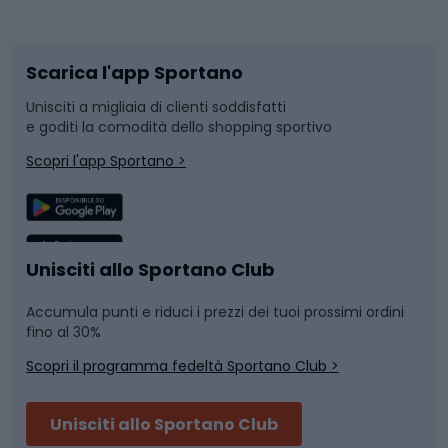
Corsa orientamento
Scarpe da ciclismo
Scarica l'app Sportano
Bushcraft
Slitte e slittini
Unisciti a migliaia di clienti soddisfatti
e goditi la comodità dello shopping sportivo
Corsa
Snowboard
Scopri l'app Sportano >
Sport di squadra
Camminata nordica
Caschi da ciclismo
Nuoto
Unisciti allo Sportano Club
Accumula punti e riduci i prezzi dei tuoi prossimi ordini
Skitouring
Pattinaggio
fino al 30%
Scopri il programma fedeltà Sportano Club >
Sci
Pesca
Unisciti allo Sportano Club