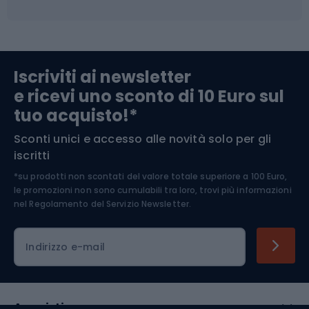
Campeggio
Accessori per biciclette
Abbigliamento da escursionismo
Componenti per biciclette
Iscriviti ai newsletter
e ricevi uno sconto di 10 Euro sul
Arrampicata
tuo acquisto!*
Sconti unici e accesso alle novità solo per gli
Medicina dello sport
iscritti
*su prodotti non scontati del valore totale superiore a 100 Euro,
Abbigliamento ciclistico
le promozioni non sono cumulabili tra loro, trovi più informazioni
nel
Regolamento del Servizio Newsletter.
Indirizzo e-mail
Acquisti