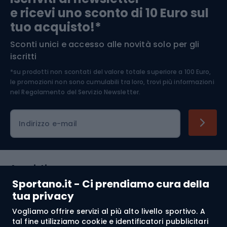
e ricevi uno sconto di 10 Euro sul
Arrampicata
tuo acquisto!*
Sconti unici e accesso alle novità solo per gli
Medicina dello sport
iscritti
*su prodotti non scontati del valore totale superiore a 100 Euro,
Abbigliamento ciclistico
le promozioni non sono cumulabili tra loro, trovi più informazioni
nel
Regolamento del Servizio Newsletter.
Indirizzo e-mail
Acquisti
Sportano.it - Ci prendiamo cura della
Servizio clienti
tua privacy
Vogliamo offrire servizi al più alto livello sportivo. A
Regolamento
tal fine utilizziamo cookie e identificatori pubblicitari