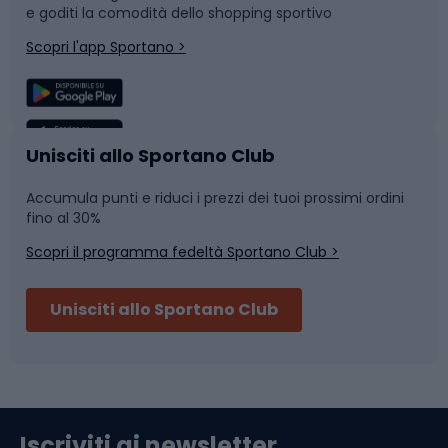
e goditi la comodità dello shopping sportivo
Corsa
Snowboard
Scopri l'app Sportano >
Sport di squadra
Camminata nordica
Caschi da ciclismo
Nuoto
Unisciti allo Sportano Club
Accumula punti e riduci i prezzi dei tuoi prossimi ordini
Skitouring
Pattinaggio
fino al 30%
Scopri il programma fedeltà Sportano Club >
Sci
Pesca
Unisciti allo Sportano Club
Campeggio
Accessori per biciclette
Abbigliamento da escursionismo
Componenti per biciclette
Iscriviti ai newsletter