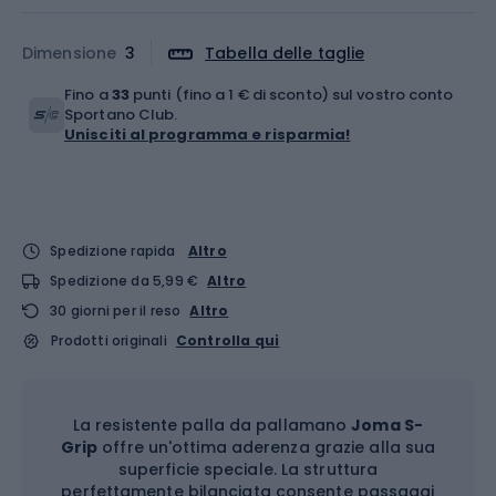
Dimensione
3
Tabella delle taglie
Fino a
33
punti (fino a 1 € di sconto) sul vostro conto
Sportano Club.
Unisciti al programma e risparmia!
Spedizione rapida
Altro
Spedizione da 5,99 €
Altro
30 giorni per il reso
Altro
Prodotti originali
Controlla qui
La resistente palla da pallamano
Joma S-
Grip
offre un'ottima aderenza grazie alla sua
superficie speciale. La struttura
perfettamente bilanciata consente passaggi