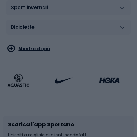
Sport invernali
Biciclette
Sport acquatici
Sport di arti marziali
Mostra di più
Calzature da escursionismo
Palestra e fitness
Bikepacking
Sport con le racchette
Corsa orientamento
Scarpe da ciclismo
Scarica l'app Sportano
Bushcraft
Slitte e slittini
Unisciti a migliaia di clienti soddisfatti