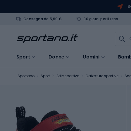
S
Consegna da 5,99 €
30 giorni per il reso
Sport
Donne
Uomini
Bamb
Sportano
Sport
Stile sportivo
Calzature sportive
Sne