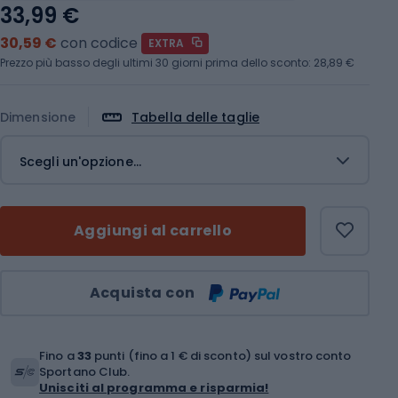
33,99 €
30,59 €
con codice
EXTRA
Prezzo più basso degli ultimi 30 giorni prima dello sconto:
28,89 €
Dimensione
Tabella delle taglie
Scegli un'opzione...
Aggiungi al carrello
Quantità
Acquista con
Fino a
33
punti (fino a 1 € di sconto) sul vostro conto
Sportano Club.
Unisciti al programma e risparmia!