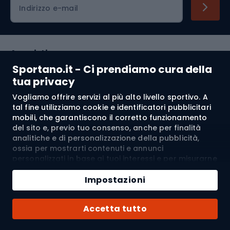
Indirizzo e-mail
Acquisti
Sportano.it - Ci prendiamo cura della
Servizio clienti
tua privacy
Vogliamo offrire servizi al più alto livello sportivo. A
Regolamento
tal fine utilizziamo cookie e identificatori pubblicitari
mobili, che garantiscono il corretto funzionamento
Chi siamo
del sito e, previo tuo consenso, anche per finalità
analitiche e di personalizzazione della pubblicità,
ossia per mostrarti contenuti e annunci
personalizzati in base ai tuoi interessi e per misurarne
Spedizione a:
IT
l’efficacia. I cookie e gli identificatori pubblicitari
Aggiungi al carrello
mobili possono essere utilizzati sia per attività
Impostazioni
pubblicitarie personalizzate sia non personalizzate, a
Quantità
seconda dei consensi da te espressi. Se clicchi su
© 2026 Sportano
Acquista con
Accetta tutto
“Accetta tutto”, acconsenti al trattamento dei tuoi
dati personali da parte di SPORTANO.COM Sp. z o.o. e