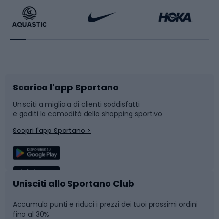
Bikepacking
Sport con le racchette
Corsa orientamento
Scarpe da ciclismo
Scarica l'app Sportano
Bushcraft
Slitte e slittini
Unisciti a migliaia di clienti soddisfatti
e goditi la comodità dello shopping sportivo
Corsa
Snowboard
Scopri l'app Sportano >
Sport di squadra
Camminata nordica
Caschi da ciclismo
Nuoto
Unisciti allo Sportano Club
Accumula punti e riduci i prezzi dei tuoi prossimi ordini
Skitouring
Pattinaggio
fino al 30%