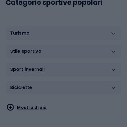
Categorie sportive popolari
Turismo
Stile sportivo
Sport invernali
Biciclette
Sport acquatici
Sport di arti marziali
Mostra di più
Calzature da escursionismo
Palestra e fitness