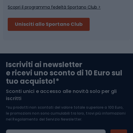
Scopri il programma fedeltà Sportano Club >
Sci
Pesca
Unisciti allo Sportano Club
Campeggio
Accessori per biciclette
Abbigliamento da escursionismo
Componenti per biciclette
Iscriviti ai newsletter
e ricevi uno sconto di 10 Euro sul
Arrampicata
tuo acquisto!*
Sconti unici e accesso alle novità solo per gli
Medicina dello sport
iscritti
*su prodotti non scontati del valore totale superiore a 100 Euro,
Abbigliamento ciclistico
le promozioni non sono cumulabili tra loro, trovi più informazioni
nel
Regolamento del Servizio Newsletter.