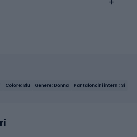
ì
Colore: Blu
Genere: Donna
Pantaloncini interni: Sì
ri