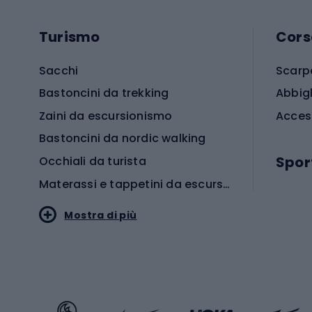
Turismo
Cors
Sacchi
Scarp
Bastoncini da trekking
Abbig
Zaini da escursionismo
Acces
Bastoncini da nordic walking
Spor
Occhiali da turista
Materassi e tappetini da escursionismo
Scarp
Mostra di più
Pallon
Stile sportivo
Scarp
Abbigliamento sportivo
Porte 
Calzature sportive
Abbig
Accessori Sportstyle
Abbig