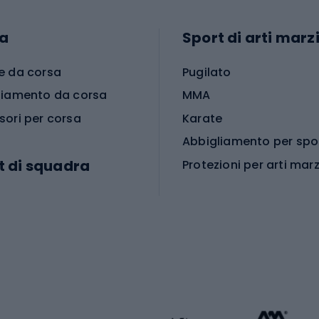
a
Sport di arti marzi
e da corsa
Pugilato
liamento da corsa
MMA
sori per corsa
Karate
t di squadra
Protezioni per arti marz
Accessori per arti marz
e da calcio
i da calcio
Palestra e fitness
e da pallamano
da calcio
Attrezzature per fitnes
liamento da calcio
liamento da basket
Yoga