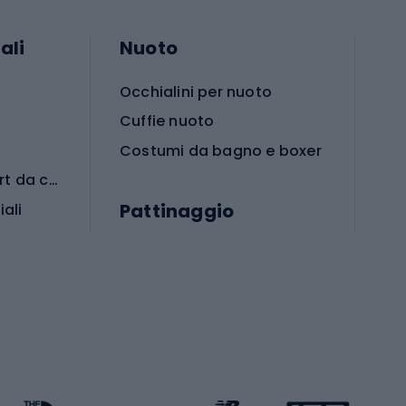
ali
Nuoto
Occhialini per nuoto
Cuffie nuoto
Costumi da bagno e boxer
Abbigliamento per sport da combattimento
Pattinaggio
iali
iali
Monopattini
Pattini a rotelle
Pattini in linea
s cardio
Skateboard
Attrezzature per l'allenamento della forza
Protezioni per pattinaggio
Caschi da pattinaggio