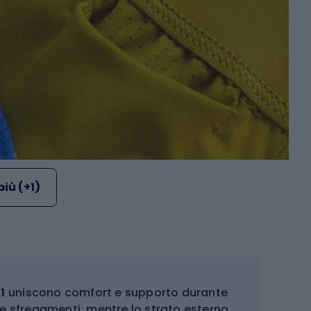
più (+1)
1
uniscono comfort e supporto durante
ne sfregamenti, mentre lo strato esterno