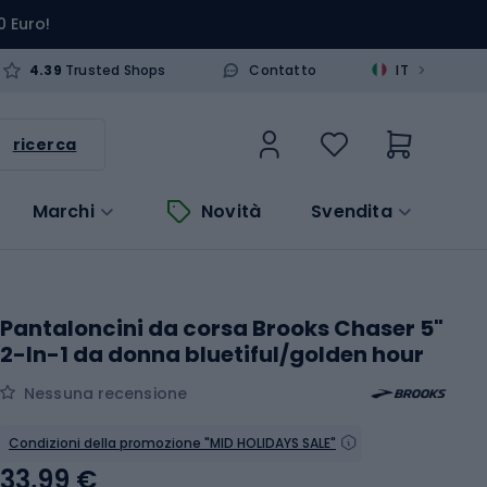
0 Euro!
>
4.39
Trusted Shops
Contatto
IT
ricerca
Marchi
Novità
Svendita
Pantaloncini da corsa Brooks Chaser 5"
2-In-1 da donna bluetiful/golden hour
Nessuna recensione
Condizioni della promozione "MID HOLIDAYS SALE"
33,99 €