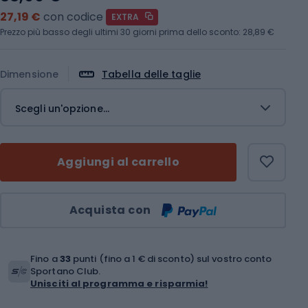
27,19 €
con codice
EXTRA
Prezzo più basso degli ultimi 30 giorni prima dello sconto:
28,89 €
Dimensione
Tabella delle taglie
Scegli un'opzione...
Aggiungi al carrello
Quantità
Acquista con
Fino a
33
punti (fino a 1 € di sconto) sul vostro conto
Sportano Club.
Unisciti al programma e risparmia!