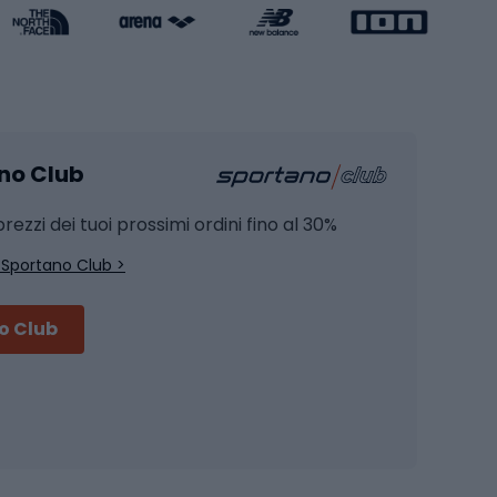
Caschi da pattinaggio
Pesca
mento
Pesca alla carpa
ano Club
Pesca al siluro
hette
Pesca a spinning
rezzi dei tuoi prossimi ordini fino al 30%
Pesca con galleggiante
 Sportano Club >
Pesca al feeder di fondo
no Club
Accessori per biciclette
Occhiali da ciclismo
is
Borse da ciclismo
Luci per biciclette