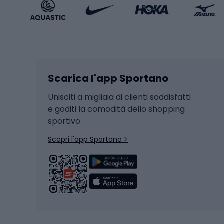
Accessori Sportstyle
Abbig
Sport invernali
Casc
Sci
Caschi
Scarica l'app Sportano
Sci di fondo
Casch
Hockey
Casch
Unisciti a migliaia di clienti soddisfatti
e goditi la comodità dello shopping
Snowboard
sportivo
Skit
Skitouring
Scopri l'app Sportano >
Pattini da ghiaccio
Sci da
Scarpo
Biciclette
Baston
Biciclette elettriche
Abbig
Biciclette da MTB