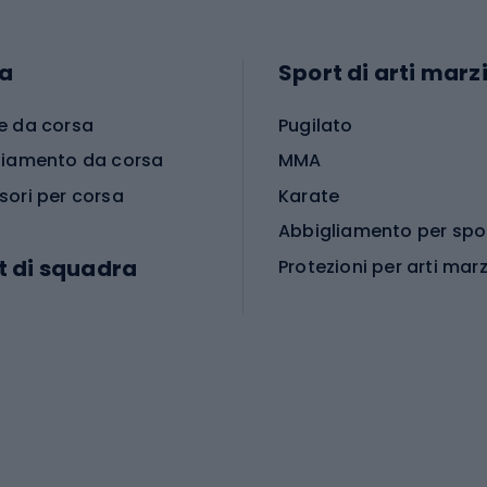
a
Sport di arti marzi
e da corsa
Pugilato
liamento da corsa
MMA
sori per corsa
Karate
t di squadra
Protezioni per arti marz
Accessori per arti marz
e da calcio
i da calcio
Palestra e fitness
e da pallamano
da calcio
Attrezzature per fitnes
liamento da calcio