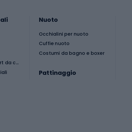
ali
Nuoto
Occhialini per nuoto
Cuffie nuoto
Costumi da bagno e boxer
Abbigliamento per sport da combattimento
Pattinaggio
iali
iali
Monopattini
Pattini a rotelle
Pattini in linea
s cardio
Skateboard
Attrezzature per l'allenamento della forza
Protezioni per pattinaggio