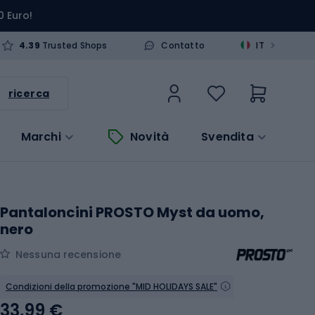
0 Euro!
>
4.39
Trusted Shops
Contatto
IT
ricerca
Marchi
Novità
Svendita
Pantaloncini PROSTO Myst da uomo,
nero
Nessuna recensione
Condizioni della promozione "MID HOLIDAYS SALE"
33,99 €