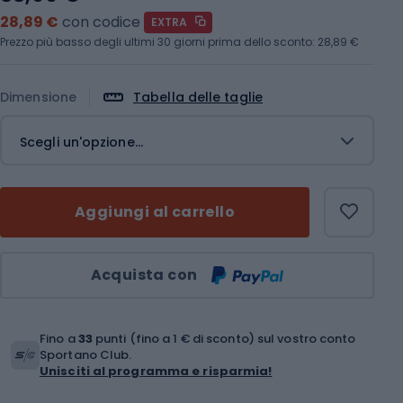
28,89 €
con codice
EXTRA
Prezzo più basso degli ultimi 30 giorni prima dello sconto:
28,89 €
Dimensione
Tabella delle taglie
Scegli un'opzione...
Aggiungi al carrello
Quantità
Acquista con
Fino a
33
punti (fino a 1 € di sconto) sul vostro conto
Sportano Club.
Unisciti al programma e risparmia!