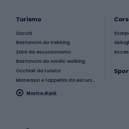
Turismo
Cors
Sacchi
Scarp
Bastoncini da trekking
Abbig
Zaini da escursionismo
Acces
Bastoncini da nordic walking
Spor
Occhiali da turista
Materassi e tappetini da escursionismo
Scarp
Mostra di più
Pallon
Stile sportivo
Scarp
Abbigliamento sportivo
Porte 
Calzature sportive
Abbig