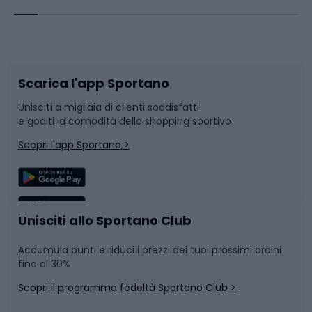
Corsa orientamento
Scarpe da ciclismo
Scarica l'app Sportano
Bushcraft
Slitte e slittini
Unisciti a migliaia di clienti soddisfatti
e goditi la comodità dello shopping sportivo
Corsa
Snowboard
Scopri l'app Sportano >
Sport di squadra
Camminata nordica
Caschi da ciclismo
Nuoto
Unisciti allo Sportano Club
Accumula punti e riduci i prezzi dei tuoi prossimi ordini
Skitouring
Pattinaggio
fino al 30%
Scopri il programma fedeltà Sportano Club >
Sci
Pesca