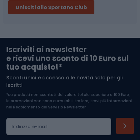
Unisciti allo Sportano Club
Campeggio
Accessori per biciclette
Abbigliamento da escursionismo
Componenti per biciclette
Iscriviti ai newsletter
e ricevi uno sconto di 10 Euro sul
Arrampicata
tuo acquisto!*
Sconti unici e accesso alle novità solo per gli
Medicina dello sport
iscritti
*su prodotti non scontati del valore totale superiore a 100 Euro,
Abbigliamento ciclistico
le promozioni non sono cumulabili tra loro, trovi più informazioni
nel
Regolamento del Servizio Newsletter.
Indirizzo e-mail