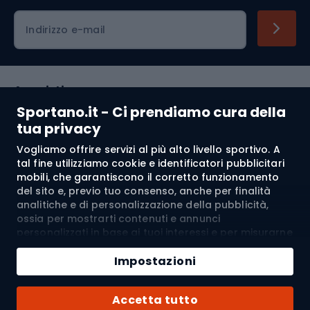
Indirizzo e-mail
Acquisti
Sportano.it - Ci prendiamo cura della
Servizio clienti
tua privacy
Vogliamo offrire servizi al più alto livello sportivo. A
Regolamento
tal fine utilizziamo cookie e identificatori pubblicitari
mobili, che garantiscono il corretto funzionamento
Chi siamo
del sito e, previo tuo consenso, anche per finalità
analitiche e di personalizzazione della pubblicità,
ossia per mostrarti contenuti e annunci
personalizzati in base ai tuoi interessi e per misurarne
Spedizione a:
IT
l’efficacia. I cookie e gli identificatori pubblicitari
Aggiungi al carrello
mobili possono essere utilizzati sia per attività
Impostazioni
pubblicitarie personalizzate sia non personalizzate, a
Quantità
seconda dei consensi da te espressi. Se clicchi su
© 2026 Sportano
Acquista con
Accetta tutto
“Accetta tutto”, acconsenti al trattamento dei tuoi