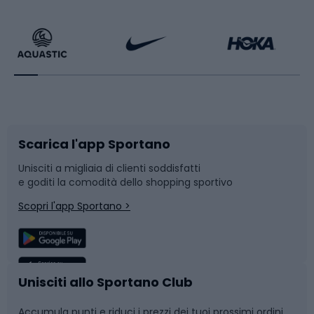
Calzature da escursionismo
Palestra e fitness
Bikepacking
Sport con le racchette
Corsa orientamento
Scarpe da ciclismo
Scarica l'app Sportano
Bushcraft
Slitte e slittini
Unisciti a migliaia di clienti soddisfatti
e goditi la comodità dello shopping sportivo
Corsa
Snowboard
Scopri l'app Sportano >
Sport di squadra
Camminata nordica
Caschi da ciclismo
Nuoto
Unisciti allo Sportano Club
Accumula punti e riduci i prezzi dei tuoi prossimi ordini