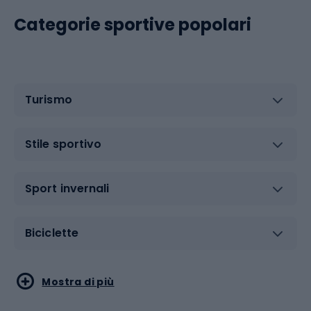
Categorie sportive popolari
Turismo
Stile sportivo
Sport invernali
Biciclette
Sport acquatici
Sport di arti marziali
Mostra di più