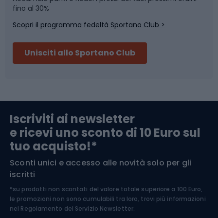
Skitouring
Pattinaggio
fino al 30%
Scopri il programma fedeltà Sportano Club >
Sci
Pesca
Unisciti allo Sportano Club
Campeggio
Accessori per biciclette
Abbigliamento da escursionismo
Componenti per biciclette
Iscriviti ai newsletter
e ricevi uno sconto di 10 Euro sul
Arrampicata
tuo acquisto!*
Sconti unici e accesso alle novità solo per gli
Medicina dello sport
iscritti
*su prodotti non scontati del valore totale superiore a 100 Euro,
Abbigliamento ciclistico
le promozioni non sono cumulabili tra loro, trovi più informazioni
nel
Regolamento del Servizio Newsletter.