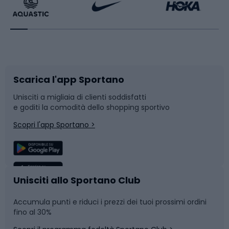
Bikepacking
Sport con le racchette
Corsa orientamento
Scarpe da ciclismo
Scarica l'app Sportano
Bushcraft
Slitte e slittini
Unisciti a migliaia di clienti soddisfatti
e goditi la comodità dello shopping sportivo
Corsa
Snowboard
Scopri l'app Sportano >
Sport di squadra
Camminata nordica
Caschi da ciclismo
Nuoto
Unisciti allo Sportano Club
Accumula punti e riduci i prezzi dei tuoi prossimi ordini
Skitouring
Pattinaggio
fino al 30%