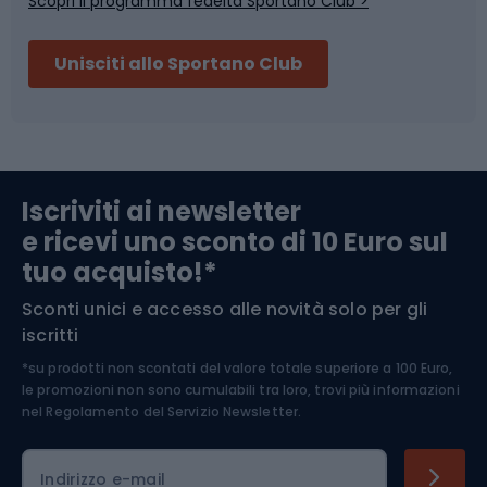
Scopri il programma fedeltà Sportano Club >
Sci
Pesca
Unisciti allo Sportano Club
Campeggio
Accessori per biciclette
Abbigliamento da escursionismo
Componenti per biciclette
Iscriviti ai newsletter
e ricevi uno sconto di 10 Euro sul
Arrampicata
tuo acquisto!*
Sconti unici e accesso alle novità solo per gli
Medicina dello sport
iscritti
*su prodotti non scontati del valore totale superiore a 100 Euro,
Abbigliamento ciclistico
le promozioni non sono cumulabili tra loro, trovi più informazioni
nel
Regolamento del Servizio Newsletter.
Indirizzo e-mail