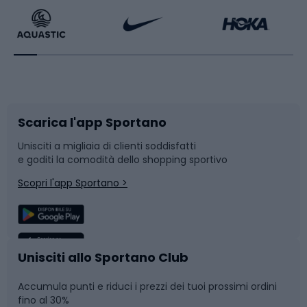
Bikepacking
Sport con le racchette
Corsa orientamento
Scarpe da ciclismo
Scarica l'app Sportano
Bushcraft
Slitte e slittini
Unisciti a migliaia di clienti soddisfatti
e goditi la comodità dello shopping sportivo
Corsa
Snowboard
Scopri l'app Sportano >
Sport di squadra
Camminata nordica
Caschi da ciclismo
Nuoto
Unisciti allo Sportano Club
Accumula punti e riduci i prezzi dei tuoi prossimi ordini
Skitouring
Pattinaggio
fino al 30%