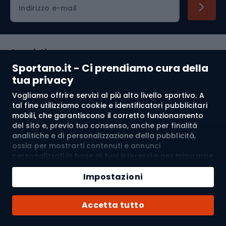
Indirizzo e-mail
Acquisti
Sportano.it - Ci prendiamo cura della
Servizio clienti
tua privacy
Vogliamo offrire servizi al più alto livello sportivo. A
Regolamento
tal fine utilizziamo cookie e identificatori pubblicitari
mobili, che garantiscono il corretto funzionamento
Chi siamo
del sito e, previo tuo consenso, anche per finalità
analitiche e di personalizzazione della pubblicità,
ossia per mostrarti contenuti e annunci
personalizzati in base ai tuoi interessi e per misurarne
Spedizione a:
IT
l’efficacia. I cookie e gli identificatori pubblicitari
Aggiungi al carrello
mobili possono essere utilizzati sia per attività
Impostazioni
pubblicitarie personalizzate sia non personalizzate, a
Quantità
seconda dei consensi da te espressi. Se clicchi su
© 2026 Sportano
Acquista con
Accetta tutto
“Accetta tutto”, acconsenti al trattamento dei tuoi
dati personali da parte di SPORTANO.COM Sp. z o.o. e