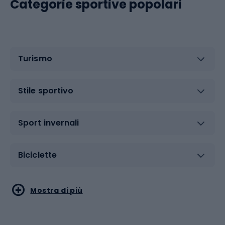
Categorie sportive popolari
Turismo
Stile sportivo
Sport invernali
Biciclette
Sport acquatici
Sport di arti marziali
Mostra di più
Calzature da escursionismo
Palestra e fitness