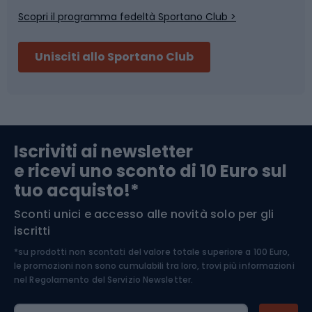
Scopri il programma fedeltà Sportano Club >
Sci
Pesca
Unisciti allo Sportano Club
Campeggio
Accessori per biciclette
Abbigliamento da escursionismo
Componenti per biciclette
Iscriviti ai newsletter
e ricevi uno sconto di 10 Euro sul
Arrampicata
tuo acquisto!*
Sconti unici e accesso alle novità solo per gli
Medicina dello sport
iscritti
*su prodotti non scontati del valore totale superiore a 100 Euro,
Abbigliamento ciclistico
le promozioni non sono cumulabili tra loro, trovi più informazioni
nel
Regolamento del Servizio Newsletter.