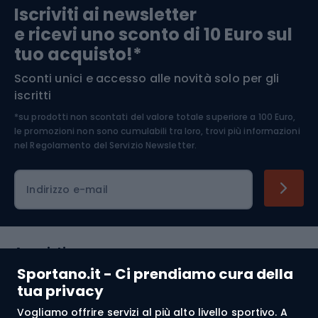
Iscriviti ai newsletter
e ricevi uno sconto di 10 Euro sul
Arrampicata
tuo acquisto!*
Sconti unici e accesso alle novità solo per gli
Medicina dello sport
iscritti
*su prodotti non scontati del valore totale superiore a 100 Euro,
Abbigliamento ciclistico
le promozioni non sono cumulabili tra loro, trovi più informazioni
nel
Regolamento del Servizio Newsletter.
Indirizzo e-mail
Acquisti
Sportano.it - Ci prendiamo cura della
Servizio clienti
tua privacy
Vogliamo offrire servizi al più alto livello sportivo. A