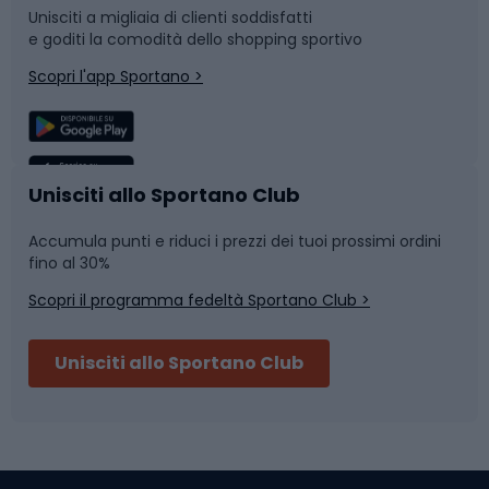
Unisciti a migliaia di clienti soddisfatti
e goditi la comodità dello shopping sportivo
Corsa
Snowboard
Scopri l'app Sportano >
Sport di squadra
Camminata nordica
Caschi da ciclismo
Nuoto
Unisciti allo Sportano Club
Accumula punti e riduci i prezzi dei tuoi prossimi ordini
Skitouring
Pattinaggio
fino al 30%
Scopri il programma fedeltà Sportano Club >
Sci
Pesca
Unisciti allo Sportano Club
Campeggio
Accessori per biciclette
Abbigliamento da escursionismo
Componenti per biciclette