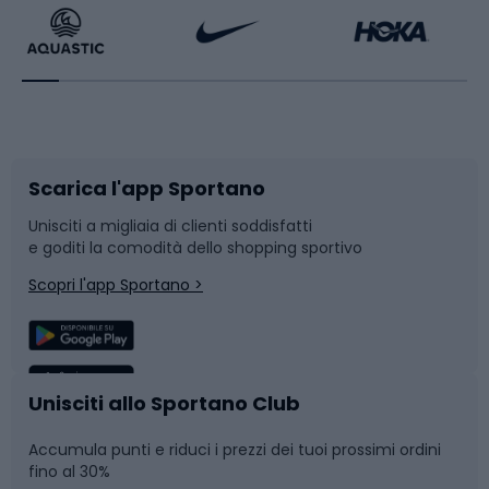
Bikepacking
Sport con le racchette
Corsa orientamento
Scarpe da ciclismo
Scarica l'app Sportano
Bushcraft
Slitte e slittini
Unisciti a migliaia di clienti soddisfatti
e goditi la comodità dello shopping sportivo
Corsa
Snowboard
Scopri l'app Sportano >
Sport di squadra
Camminata nordica
Caschi da ciclismo
Nuoto
Unisciti allo Sportano Club
Accumula punti e riduci i prezzi dei tuoi prossimi ordini
Skitouring
Pattinaggio
fino al 30%