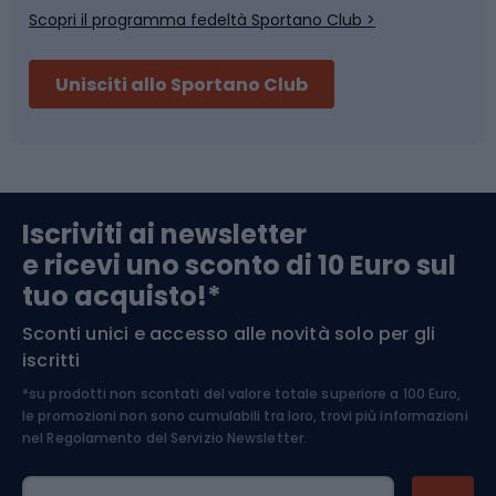
Scopri il programma fedeltà Sportano Club >
Sci
Pesca
Unisciti allo Sportano Club
Campeggio
Accessori per biciclette
Abbigliamento da escursionismo
Componenti per biciclette
Iscriviti ai newsletter
e ricevi uno sconto di 10 Euro sul
Arrampicata
tuo acquisto!*
Sconti unici e accesso alle novità solo per gli
Medicina dello sport
iscritti
*su prodotti non scontati del valore totale superiore a 100 Euro,
Abbigliamento ciclistico
le promozioni non sono cumulabili tra loro, trovi più informazioni
nel
Regolamento del Servizio Newsletter.