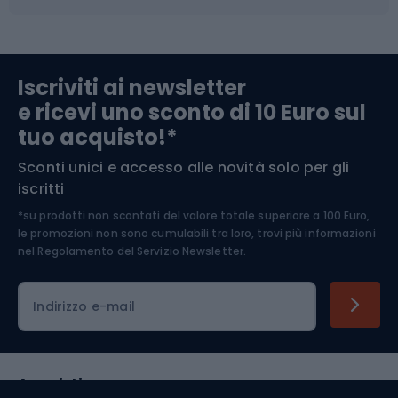
Abbigliamento da escursionismo
Componenti per biciclette
Iscriviti ai newsletter
e ricevi uno sconto di 10 Euro sul
Arrampicata
tuo acquisto!*
Sconti unici e accesso alle novità solo per gli
Medicina dello sport
iscritti
*su prodotti non scontati del valore totale superiore a 100 Euro,
Abbigliamento ciclistico
le promozioni non sono cumulabili tra loro, trovi più informazioni
nel
Regolamento del Servizio Newsletter.
Indirizzo e-mail
Acquisti