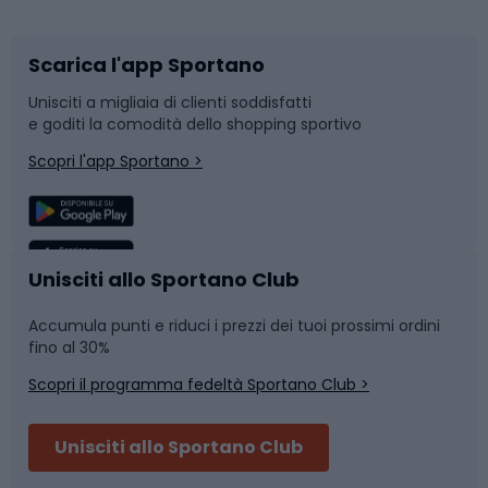
Scarica l'app Sportano
Bushcraft
Slitte e slittini
Unisciti a migliaia di clienti soddisfatti
e goditi la comodità dello shopping sportivo
Corsa
Snowboard
Scopri l'app Sportano >
Sport di squadra
Camminata nordica
Caschi da ciclismo
Nuoto
Unisciti allo Sportano Club
Accumula punti e riduci i prezzi dei tuoi prossimi ordini
Skitouring
Pattinaggio
fino al 30%
Scopri il programma fedeltà Sportano Club >
Sci
Pesca
Unisciti allo Sportano Club
Campeggio
Accessori per biciclette