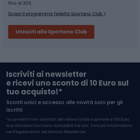
Skitouring
Pattinaggio
fino al 30%
Scopri il programma fedeltà Sportano Club >
Sci
Pesca
Unisciti allo Sportano Club
Campeggio
Accessori per biciclette
Abbigliamento da escursionismo
Componenti per biciclette
Iscriviti ai newsletter
e ricevi uno sconto di 10 Euro sul
Arrampicata
tuo acquisto!*
Sconti unici e accesso alle novità solo per gli
Medicina dello sport
iscritti
*su prodotti non scontati del valore totale superiore a 100 Euro,
Abbigliamento ciclistico
le promozioni non sono cumulabili tra loro, trovi più informazioni
nel
Regolamento del Servizio Newsletter.