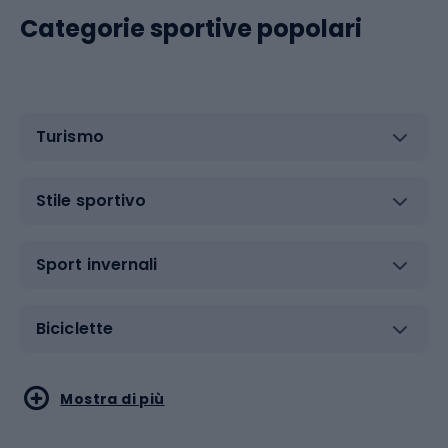
Categorie sportive popolari
Turismo
Stile sportivo
Sport invernali
Biciclette
Sport acquatici
Sport di arti marziali
Mostra di più