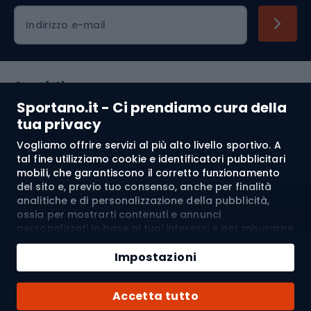
Indirizzo e-mail
Acquisti
Sportano.it - Ci prendiamo cura della
Servizio clienti
tua privacy
Vogliamo offrire servizi al più alto livello sportivo. A
Regolamento
tal fine utilizziamo cookie e identificatori pubblicitari
mobili, che garantiscono il corretto funzionamento
Chi siamo
del sito e, previo tuo consenso, anche per finalità
analitiche e di personalizzazione della pubblicità,
ossia per mostrarti contenuti e annunci
personalizzati in base ai tuoi interessi e per misurarne
Spedizione a:
IT
l’efficacia. I cookie e gli identificatori pubblicitari
Aggiungi al carrello
mobili possono essere utilizzati sia per attività
Impostazioni
pubblicitarie personalizzate sia non personalizzate, a
Quantità
seconda dei consensi da te espressi. Se clicchi su
© 2026 Sportano
Acquista con
Accetta tutto
“Accetta tutto”, acconsenti al trattamento dei tuoi