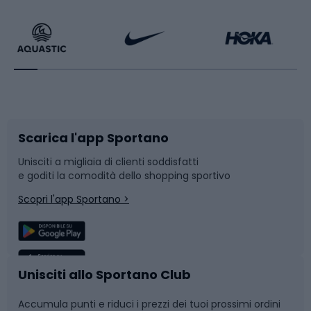
Calzature da escursionismo
Palestra e fitness
Bikepacking
Sport con le racchette
Corsa orientamento
Scarpe da ciclismo
Scarica l'app Sportano
Bushcraft
Slitte e slittini
Unisciti a migliaia di clienti soddisfatti
e goditi la comodità dello shopping sportivo
Corsa
Snowboard
Scopri l'app Sportano >
Sport di squadra
Camminata nordica
Caschi da ciclismo
Nuoto
Unisciti allo Sportano Club
Accumula punti e riduci i prezzi dei tuoi prossimi ordini