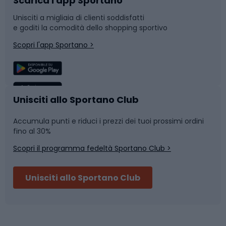
Scarica l'app Sportano
Bushcraft
Slitte e slittini
Unisciti a migliaia di clienti soddisfatti
e goditi la comodità dello shopping sportivo
Corsa
Snowboard
Scopri l'app Sportano >
Sport di squadra
Camminata nordica
Caschi da ciclismo
Nuoto
Unisciti allo Sportano Club
Accumula punti e riduci i prezzi dei tuoi prossimi ordini
Skitouring
Pattinaggio
fino al 30%
Scopri il programma fedeltà Sportano Club >
Sci
Pesca
Unisciti allo Sportano Club
Campeggio
Accessori per biciclette