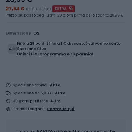
27,54 €
con codice
EXTRA
Prezzo più basso degli ultimi 30 giorni prima dello sconto:
28,99 €
Dimensione
OS
Fino a
28
punti (fino a 1 € di sconto) sul vostro conto
Sportano Club.
Unisciti al programma e risparmia!
Spedizione rapida
Altro
Spedizione da 5,99 €
Altro
30 giorni per il reso
Altro
Prodotti originali
Controlla qui
La borsa
KAVU Yorktown Mix
con due tasche