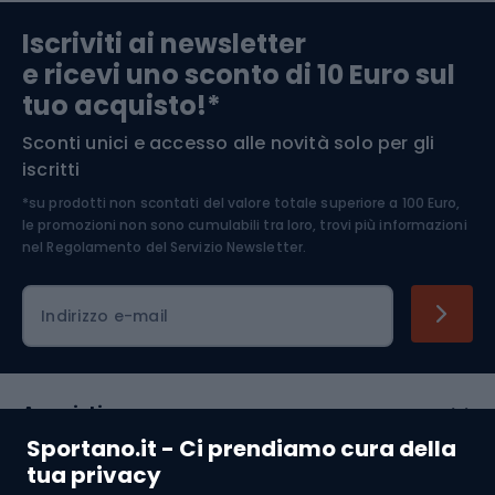
Abbigliamento da escursionismo
Componenti per biciclette
Iscriviti ai newsletter
e ricevi uno sconto di 10 Euro sul
Arrampicata
tuo acquisto!*
Sconti unici e accesso alle novità solo per gli
Medicina dello sport
iscritti
*su prodotti non scontati del valore totale superiore a 100 Euro,
Abbigliamento ciclistico
le promozioni non sono cumulabili tra loro, trovi più informazioni
nel
Regolamento del Servizio Newsletter.
Indirizzo e-mail
Acquisti
Sportano.it - Ci prendiamo cura della
Servizio clienti
tua privacy