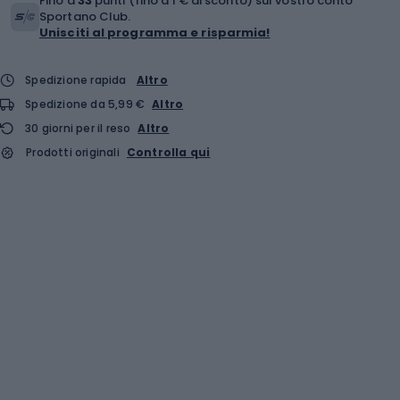
Fino a
33
punti (fino a 1 € di sconto) sul vostro conto
Sportano Club.
Unisciti al programma e risparmia!
Spedizione rapida
Altro
Spedizione da 5,99 €
Altro
30 giorni per il reso
Altro
Prodotti originali
Controlla qui