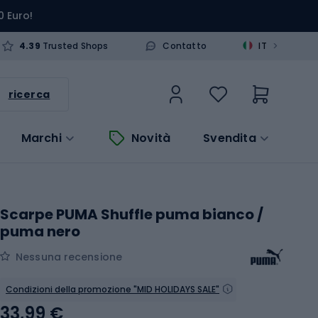
0 Euro!
>
4.39
Trusted Shops
Contatto
IT
ricerca
Marchi
Novità
Svendita
Scarpe PUMA Shuffle puma bianco /
puma nero
Nessuna recensione
Condizioni della promozione "MID HOLIDAYS SALE"
33,99 €