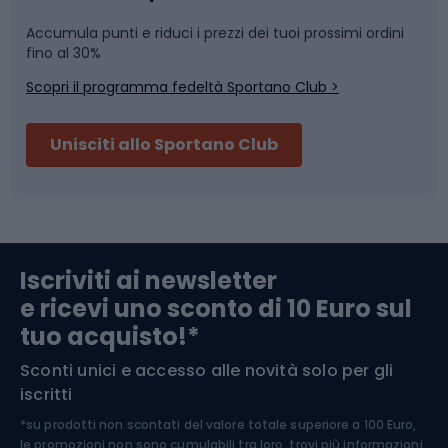
Accumula punti e riduci i prezzi dei tuoi prossimi ordini
Skitouring
Pattinaggio
fino al 30%
Scopri il programma fedeltà Sportano Club >
Sci
Pesca
Unisciti allo Sportano Club
Campeggio
Accessori per biciclette
Abbigliamento da escursionismo
Componenti per biciclette
Iscriviti ai newsletter
e ricevi uno sconto di 10 Euro sul
Arrampicata
tuo acquisto!*
Sconti unici e accesso alle novità solo per gli
Medicina dello sport
iscritti
*su prodotti non scontati del valore totale superiore a 100 Euro,
Abbigliamento ciclistico
le promozioni non sono cumulabili tra loro, trovi più informazioni