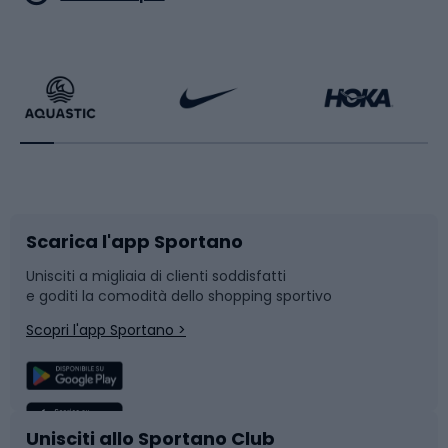
Calzature da escursionismo
Palestra e fitness
Bikepacking
Sport con le racchette
Corsa orientamento
Scarpe da ciclismo
Scarica l'app Sportano
Bushcraft
Slitte e slittini
Unisciti a migliaia di clienti soddisfatti
e goditi la comodità dello shopping sportivo
Corsa
Snowboard
Scopri l'app Sportano >
Sport di squadra
Camminata nordica
Caschi da ciclismo
Nuoto
Unisciti allo Sportano Club