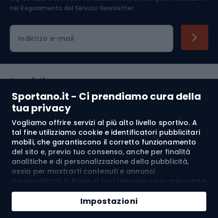
nel
Regolamento del Servizio Newsletter.
Indirizzo e-mail
Acquisti
Sportano.it - Ci prendiamo cura della
Servizio clienti
tua privacy
Vogliamo offrire servizi al più alto livello sportivo. A
Regolamento
tal fine utilizziamo cookie e identificatori pubblicitari
mobili, che garantiscono il corretto funzionamento
Chi siamo
del sito e, previo tuo consenso, anche per finalità
analitiche e di personalizzazione della pubblicità,
ossia per mostrarti contenuti e annunci
personalizzati in base ai tuoi interessi e per misurarne
Spedizione a:
IT
l’efficacia. I cookie e gli identificatori pubblicitari
Aggiungi al carrello
mobili possono essere utilizzati sia per attività
Impostazioni
pubblicitarie personalizzate sia non personalizzate, a