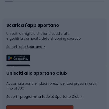
Corsa orientamento
Scarpe da ciclismo
Scarica l'app Sportano
Bushcraft
Slitte e slittini
Unisciti a migliaia di clienti soddisfatti
e goditi la comodità dello shopping sportivo
Corsa
Snowboard
Scopri l'app Sportano >
Sport di squadra
Camminata nordica
Caschi da ciclismo
Nuoto
Unisciti allo Sportano Club
Accumula punti e riduci i prezzi dei tuoi prossimi ordini
Skitouring
Pattinaggio
fino al 30%
Scopri il programma fedeltà Sportano Club >
Sci
Pesca