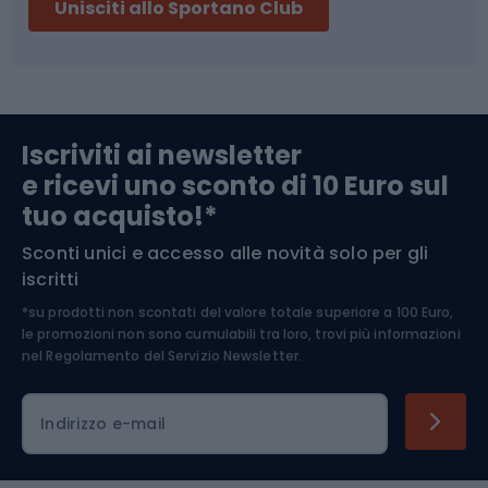
Unisciti allo Sportano Club
Campeggio
Accessori per biciclette
Abbigliamento da escursionismo
Componenti per biciclette
Iscriviti ai newsletter
e ricevi uno sconto di 10 Euro sul
Arrampicata
tuo acquisto!*
Sconti unici e accesso alle novità solo per gli
Medicina dello sport
iscritti
*su prodotti non scontati del valore totale superiore a 100 Euro,
Abbigliamento ciclistico
le promozioni non sono cumulabili tra loro, trovi più informazioni
nel
Regolamento del Servizio Newsletter.
Indirizzo e-mail