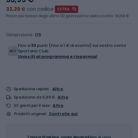
32,29 €
con codice
EXTRA
Prezzo più basso degli ultimi 30 giorni prima dello sconto:
30,59 €
Dimensione
OS
Fino a
33
punti (fino a 1 € di sconto) sul vostro conto
Sportano Club.
Unisciti al programma e risparmia!
Spedizione rapida
Altro
Spedizione da 5,99 €
Altro
30 giorni per il reso
Altro
Prodotti originali
Controlla qui
T
asca Dakine Jade Hydratio
n è una