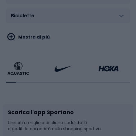
Biciclette
Sport acquatici
Sport di arti marziali
Mostra di più
Calzature da escursionismo
Palestra e fitness
Bikepacking
Sport con le racchette
Corsa orientamento
Scarpe da ciclismo
Scarica l'app Sportano
Bushcraft
Slitte e slittini
Unisciti a migliaia di clienti soddisfatti
e goditi la comodità dello shopping sportivo
Corsa
Snowboard