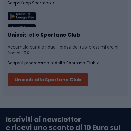
Scopri l'app Sportano >
Sport di squadra
Camminata nordica
Caschi da ciclismo
Nuoto
Unisciti allo Sportano Club
Accumula punti e riduci i prezzi dei tuoi prossimi ordini
Skitouring
Pattinaggio
fino al 30%
Scopri il programma fedeltà Sportano Club >
Sci
Pesca
Unisciti allo Sportano Club
Campeggio
Accessori per biciclette
Abbigliamento da escursionismo
Componenti per biciclette
Iscriviti ai newsletter
e ricevi uno sconto di 10 Euro sul
Arrampicata