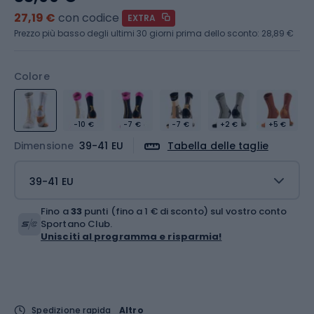
27,19 €
con codice
EXTRA
Prezzo più basso degli ultimi 30 giorni prima dello sconto:
28,89 €
Colore
-10 €
-7 €
-7 €
+2 €
+5 €
Dimensione
39-41 EU
Tabella delle taglie
39-41 EU
Fino a
33
punti (fino a 1 € di sconto) sul vostro conto
Sportano Club.
Unisciti al programma e risparmia!
Spedizione rapida
Altro