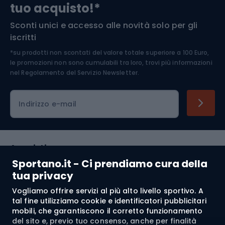
tuo acquisto!*
Sconti unici e accesso alle novità solo per gli
Medicina dello sport
iscritti
*su prodotti non scontati del valore totale superiore a 100 Euro,
Abbigliamento ciclistico
le promozioni non sono cumulabili tra loro, trovi più informazioni
nel
Regolamento del Servizio Newsletter.
Indirizzo e-mail
Acquisti
Sportano.it - Ci prendiamo cura della
Servizio clienti
tua privacy
Vogliamo offrire servizi al più alto livello sportivo. A
Regolamento
tal fine utilizziamo cookie e identificatori pubblicitari
mobili, che garantiscono il corretto funzionamento
Chi siamo
del sito e, previo tuo consenso, anche per finalità