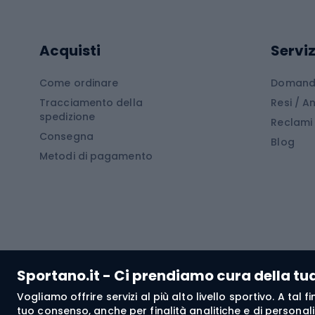
Cam
Tavole SUP
Mute in neoprene
Acces
Acquisti
Serviz
Cucin
Calzature da escursionismo
Come ordinare
Domande
Tracciamento della
Resi / 
Stivali da trekking
Mobil
spedizione
Reclami
Consegna
Scarponi da montagna
Tende 
Blog
Metodi di pagamento
Scarponi da trekking
Bikepacking
Giacc
Pantal
Corsa orientamento
Pantal
Sportano.it - Ci prendiamo cura della tu
Giacch
Vogliamo offrire servizi al più alto livello sportivo. A tal
Pantal
tuo consenso, anche per finalità analitiche e di personali