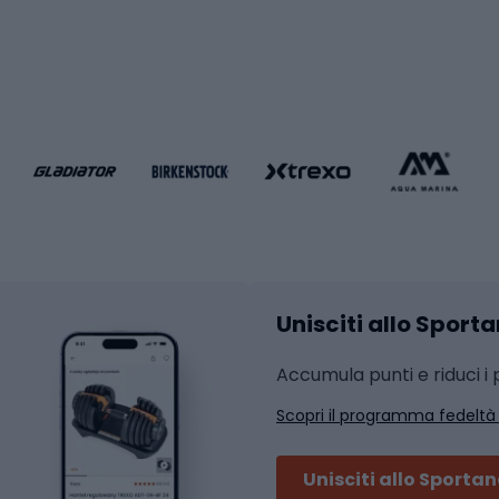
i da calcio
Palestra e fitness
e da pallamano
da calcio
Attrezzature per fitnes
liamento da calcio
liamento da basket
Yoga
Abbigliamento fitness
hi da ciclismo
Calzature fitness
Accessori per l'allena
 integrali
Unisciti allo Sport
i da strada
Sport con le racc
i MTB
Accumula punti e riduci i p
Squash
Scopri il programma fedeltà
ouring
Badminton
Ping pong
Unisciti allo Sporta
 sci alpinismo