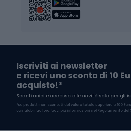
Scarpo
Biciclette
Baston
Biciclette elettriche
Abbig
Biciclette da MTB
Sci
Biciclette da strada
Biciclette da trekking
Pantal
Iscriviti ai newsletter
Biciclette da ghiaia
Scarpo
e ricevi uno sconto di 10 Eu
Biciclette per bambini
Occhia
acquisto!*
Sci di
Sport acquatici
Sconti unici e accesso alle novità solo per gli isc
Sci pe
*su prodotti non scontati del valore totale superiore a 100 Eur
Costumi da bagno
Caschi
cumulabili tra loro, trovi più informazioni nel
Regolamento del S
Kayak
Abbig
Gommoni