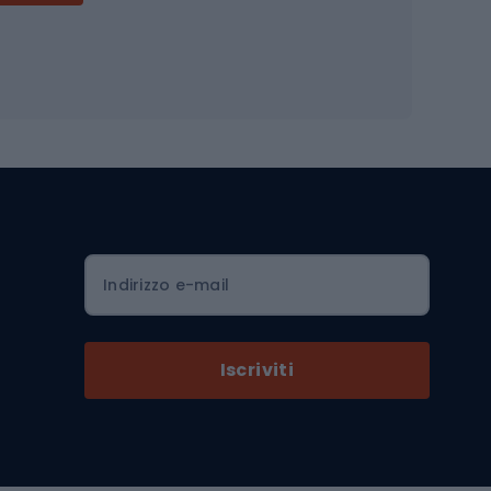
Accessori per biciclette
Occhiali da ciclismo
is
Borse da ciclismo
Luci per biciclette
mo
Sedili per cicli
Serrature per biciclette
Scarpe da ciclismo con plateau
Zaini da ciclismo
Indirizzo e-mail
Componenti per biciclette
Selle per biciclette
Iscriviti
Pedali da bicicletta
Ruote di bicicletta