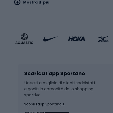
Mostra di più
Pallon
Stile sportivo
Scarp
Abbigliamento sportivo
Porte 
Calzature sportive
Abbig
Accessori Sportstyle
Abbig
Sport invernali
Casc
Sci
Caschi
Scarica l'app Sportano
Sci di fondo
Casch
Hockey
Casch
Unisciti a migliaia di clienti soddisfatti
e goditi la comodità dello shopping
Snowboard
sportivo
Skit
Skitouring
Scopri l'app Sportano >
Pattini da ghiaccio
Sci da