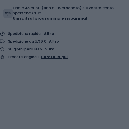
Fino a
33
punti (fino a 1 € di sconto) sul vostro conto
Sportano Club.
Unisciti al programma e risparmia!
Spedizione rapida
Altro
Spedizione da 5,99 €
Altro
30 giorni per il reso
Altro
Prodotti originali
Controlla qui