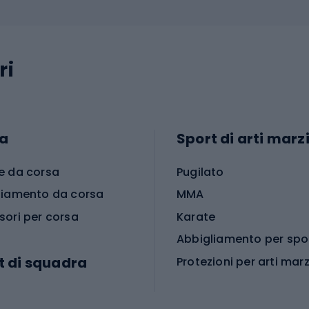
ri
a
Sport di arti marzi
e da corsa
Pugilato
liamento da corsa
MMA
sori per corsa
Karate
t di squadra
Protezioni per arti marz
Accessori per arti marz
e da calcio