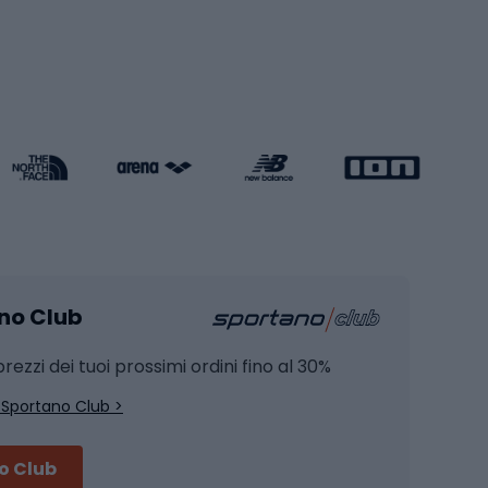
Pattini a rotelle
Pattini in linea
s cardio
Skateboard
Attrezzature per l'allenamento della forza
Protezioni per pattinaggio
Caschi da pattinaggio
Pesca
mento
Pesca alla carpa
ano Club
Pesca al siluro
hette
Pesca a spinning
rezzi dei tuoi prossimi ordini fino al 30%
Pesca con galleggiante
 Sportano Club >
Pesca al feeder di fondo
no Club