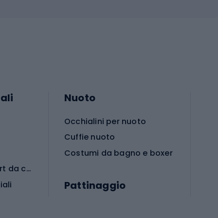
ali
Nuoto
Occhialini per nuoto
Cuffie nuoto
Costumi da bagno e boxer
Abbigliamento per sport da combattimento
Pattinaggio
iali
iali
Monopattini