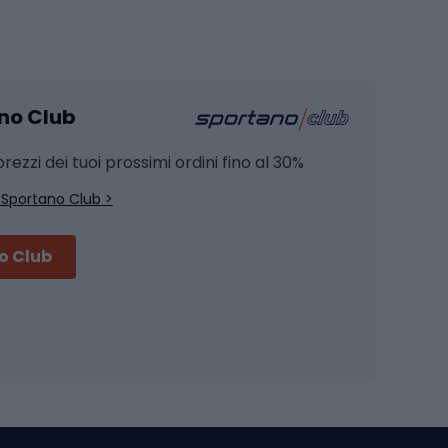
Pesca
mento
Pesca alla carpa
ano Club
Pesca al siluro
hette
Pesca a spinning
rezzi dei tuoi prossimi ordini fino al 30%
Pesca con galleggiante
 Sportano Club >
Pesca al feeder di fondo
no Club
Accessori per biciclette
Occhiali da ciclismo
is
Borse da ciclismo
Luci per biciclette
mo
Sedili per cicli