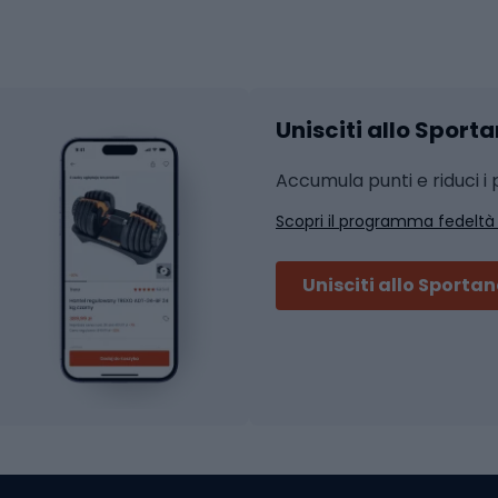
Abbigliamento fitness
hi da ciclismo
Calzature fitness
Accessori per l'allena
 integrali
Unisciti allo Sport
i da strada
Sport con le racc
i MTB
Accumula punti e riduci i p
Squash
Scopri il programma fedeltà
ouring
Badminton
Ping pong
Unisciti allo Sporta
 sci alpinismo
Tennis
ni da sci alpinismo
Padel
cini da sci alpinismo
Abbigliamento da tenn
liamento da skitouring
Scarpe da ciclis