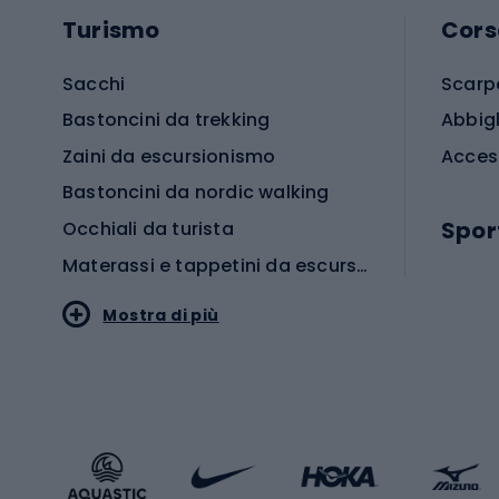
Turismo
Cors
Sacchi
Scarp
Bastoncini da trekking
Abbig
Zaini da escursionismo
Acces
Bastoncini da nordic walking
Spor
Occhiali da turista
Materassi e tappetini da escursionismo
Scarp
Mostra di più
Pallon
Stile sportivo
Scarp
Abbigliamento sportivo
Porte 
Calzature sportive
Abbig
Accessori Sportstyle
Abbig