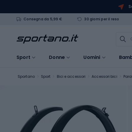
S
Consegna da 5,99 €
30 giorni per il reso
Sport
Donne
Uomini
Bamb
Sportano
Sport
Bici e accessori
Accessori bici
Para