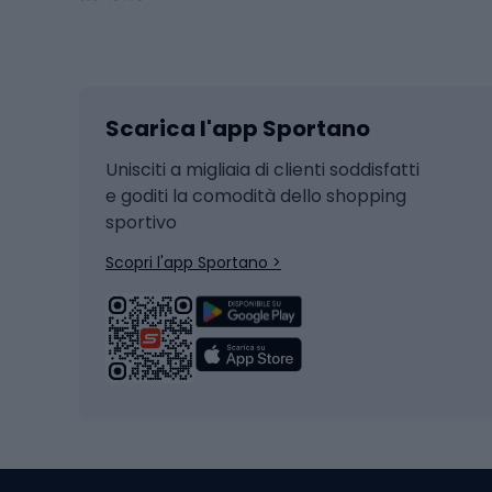
Sport invernali
Casc
Sci
Caschi
Scarica l'app Sportano
Sci di fondo
Casch
Hockey
Casch
Unisciti a migliaia di clienti soddisfatti
e goditi la comodità dello shopping
Snowboard
sportivo
Skit
Skitouring
Scopri l'app Sportano >
Pattini da ghiaccio
Sci da
Scarpo
Biciclette
Baston
Biciclette elettriche
Abbig
Biciclette da MTB
Sci
Biciclette da strada