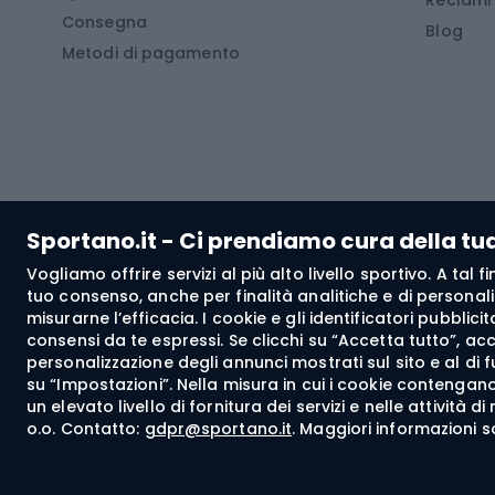
Consegna
Scarponi da montagna
Tende 
Blog
Metodi di pagamento
Scarponi da trekking
Bikepacking
Giacc
Pantal
Corsa orientamento
Pantal
Sportano.it - Ci prendiamo cura della tu
Giacch
Vogliamo offrire servizi al più alto livello sportivo. A tal
Pantal
tuo consenso, anche per finalità analitiche e di personali
Bushcraft
misurarne l’efficacia. I cookie e gli identificatori pubblic
Giacc
consensi da te espressi. Se clicchi su “Accetta tutto”, ac
personalizzazione degli annunci mostrati sul sito e al di 
Maglie
su “Impostazioni”. Nella misura in cui i cookie contengano 
Abbig
un elevato livello di fornitura dei servizi e nelle attività 
o.o. Contatto:
gdpr@sportano.it
. Maggiori informazioni s
Spedizione a:
IT