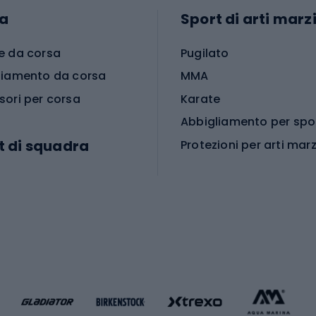
a
Sport di arti marzi
e da corsa
Pugilato
liamento da corsa
MMA
sori per corsa
Karate
t di squadra
Protezioni per arti marz
Accessori per arti marz
e da calcio
i da calcio
Palestra e fitness
e da pallamano
da calcio
Attrezzature per fitnes
liamento da calcio
liamento da basket
Yoga