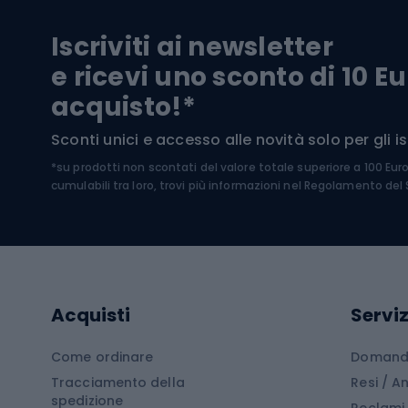
Biciclette da trekking
Pantal
Iscriviti ai newsletter
Biciclette da ghiaia
Scarpo
e ricevi uno sconto di 10 Eu
Biciclette per bambini
Occhia
acquisto!*
Sci di
Sport acquatici
Sconti unici e accesso alle novità solo per gli isc
Sci pe
*su prodotti non scontati del valore totale superiore a 100 Eur
Costumi da bagno
Caschi
cumulabili tra loro, trovi più informazioni nel
Regolamento del S
Kayak
Abbig
Gommoni
Cam
Tavole SUP
Mute in neoprene
Acces
Acquisti
Serviz
Cucin
Calzature da escursionismo
Come ordinare
Domande
Tracciamento della
Resi / 
Stivali da trekking
Mobil
spedizione
Reclami