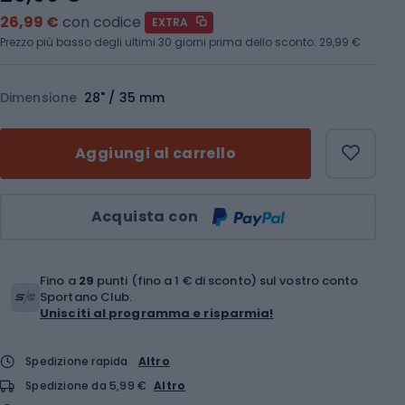
26,99 €
con codice
EXTRA
Prezzo più basso degli ultimi 30 giorni prima dello sconto:
29,99 €
Dimensione
28" / 35 mm
Aggiungi al carrello
Quantità
Acquista con
Fino a
29
punti (fino a 1 € di sconto) sul vostro conto
Sportano Club.
Unisciti al programma e risparmia!
Spedizione rapida
Altro
Spedizione da 5,99 €
Altro