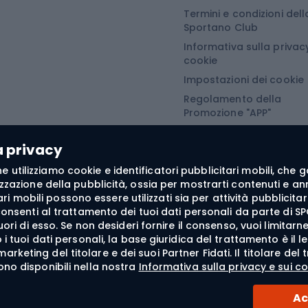
Termini e condizioni dell
turistiche
Abbigliamento da sno
Sportano Club
Informativa sulla privacy
Abbigliamento da escursionismo
Camminata nordi
cookie
Impostazioni dei cookie
he da pioggia
Accessori per il nordic
Regolamento della
Promozione "APP"
oni softshell
Bastoncini per il Nordi
Regolamento della
oni da trekking
Guanti da nordic walki
Promozione "SECRET"
a privacy
e softshell
 fine utilizziamo cookie e identificatori pubblicitari mobili, ch
oncini da trekking
zzazione della pubblicità, ossia per mostrarti contenuti e annu
itari mobili possono essere utilizzati sia per attività pubblic
he antivento
consenti al trattamento dei tuoi dati personali da parte di SP
fuori di esso. Se non desideri fornire il consenso, vuoi limita
tte da trekking
i tuoi dati personali, la base giuridica del trattamento è il l
liamento termoattivo
di marketing del titolare e dei suoi Partner Fidati. Il titolare 
ono disponibili nella nostra
Informativa sulla privacy e sui co
Ac