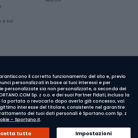
o
wboard
Medicina dello sport
 e sui
ca
Abbigliamento ciclistico
 walking
c walking
Guanti da ciclismo
ng
Pantaloncini da ciclismo
e garantiscono il corretto funzionamento del sito e, previo
Maglie da ciclismo
nci personalizzati in base ai tuoi interessi e per
Pantaloni da ciclismo
itarie personalizzate sia non personalizzate, a seconda dei
ORTANO.COM Sp. z o.o. e dei suoi Partner Fidati, inclusa la
Giacche da bicicletta
rne la portata o revocarlo dopo averlo già concesso, vai
egittimo interesse del titolare, consistente nel garantire
Felpe da ciclismo
del trattamento dei tuoi dati personali è Sportano.com Sp. z
Cappellini per biciclette
okie – Sportano.it
.
© 2026 Sportano
cetta tutto
Impostazioni