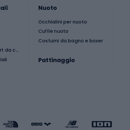
ali
Nuoto
Occhialini per nuoto
Cuffie nuoto
Costumi da bagno e boxer
Abbigliamento per sport da combattimento
Pattinaggio
iali
iali
Monopattini
Pattini a rotelle
Pattini in linea
s cardio
Skateboard
Attrezzature per l'allenamento della forza
Protezioni per pattinaggio
Caschi da pattinaggio