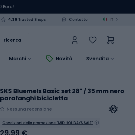
0 Euro!
>
4.39
Trusted Shops
Contatto
IT
ricerca
Marchi
Novità
Svendita
SKS Bluemels Basic set 28" / 35 mm nero
parafanghi bicicletta
Nessuna recensione
Condizioni della promozione "MID HOLIDAYS SALE"
29,99 €