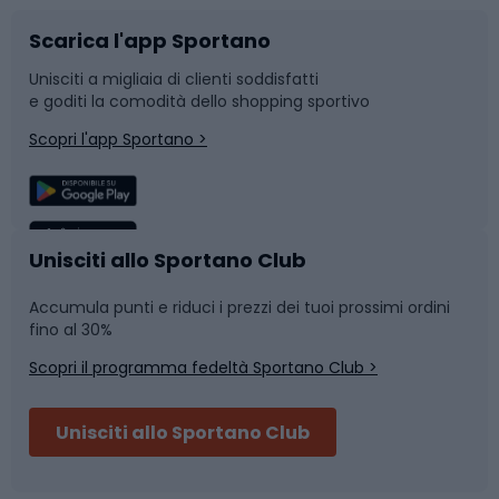
Scarica l'app Sportano
Bushcraft
Slitte e slittini
Unisciti a migliaia di clienti soddisfatti
e goditi la comodità dello shopping sportivo
Corsa
Snowboard
Scopri l'app Sportano >
Sport di squadra
Camminata nordica
Caschi da ciclismo
Nuoto
Unisciti allo Sportano Club
Accumula punti e riduci i prezzi dei tuoi prossimi ordini
Skitouring
Pattinaggio
fino al 30%
Scopri il programma fedeltà Sportano Club >
Sci
Pesca
Unisciti allo Sportano Club
Campeggio
Accessori per biciclette