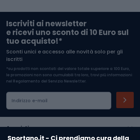
Abbigliamento da escursionismo
Componenti per biciclette
Iscriviti ai newsletter
e ricevi uno sconto di 10 Euro sul
Arrampicata
tuo acquisto!*
Sconti unici e accesso alle novità solo per gli
Medicina dello sport
iscritti
*su prodotti non scontati del valore totale superiore a 100 Euro,
Abbigliamento ciclistico
le promozioni non sono cumulabili tra loro, trovi più informazioni
nel
Regolamento del Servizio Newsletter.
Indirizzo e-mail
Acquisti
Sportano.it - Ci prendiamo cura della