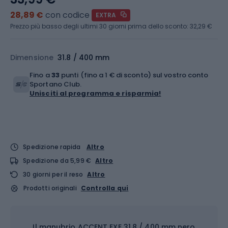
28,89 €
con codice
EXTRA
Prezzo più basso degli ultimi 30 giorni prima dello sconto:
32,29 €
Dimensione
31.8 / 400 mm
Fino a
33
punti (fino a 1 € di sconto) sul vostro conto
Sportano Club.
Unisciti al programma e risparmia!
Spedizione rapida
Altro
Spedizione da 5,99 €
Altro
30 giorni per il reso
Altro
Prodotti originali
Controlla qui
Il manubrio ACCENT EXE 31.8 / 400 mm nero