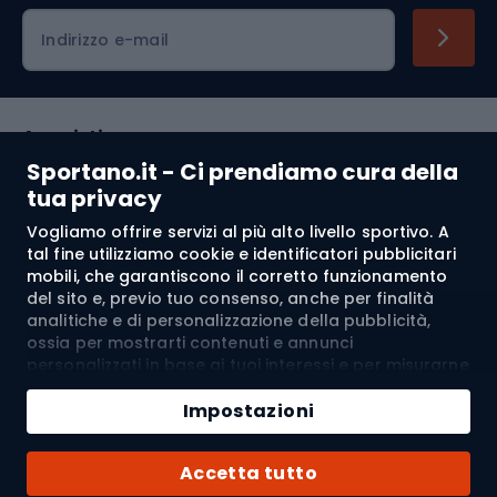
Indirizzo e-mail
Acquisti
Sportano.it - Ci prendiamo cura della
Servizio clienti
tua privacy
Vogliamo offrire servizi al più alto livello sportivo. A
Regolamento
tal fine utilizziamo cookie e identificatori pubblicitari
mobili, che garantiscono il corretto funzionamento
Chi siamo
del sito e, previo tuo consenso, anche per finalità
analitiche e di personalizzazione della pubblicità,
ossia per mostrarti contenuti e annunci
personalizzati in base ai tuoi interessi e per misurarne
Spedizione a:
IT
l’efficacia. I cookie e gli identificatori pubblicitari
Aggiungi al carrello
mobili possono essere utilizzati sia per attività
Impostazioni
pubblicitarie personalizzate sia non personalizzate, a
Quantità
seconda dei consensi da te espressi. Se clicchi su
© 2026 Sportano
Acquista con
Accetta tutto
“Accetta tutto”, acconsenti al trattamento dei tuoi