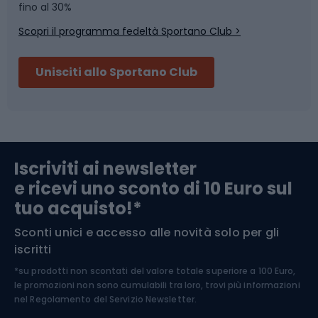
Skitouring
Pattinaggio
fino al 30%
Scopri il programma fedeltà Sportano Club >
Sci
Pesca
Unisciti allo Sportano Club
Campeggio
Accessori per biciclette
Abbigliamento da escursionismo
Componenti per biciclette
Iscriviti ai newsletter
e ricevi uno sconto di 10 Euro sul
Arrampicata
tuo acquisto!*
Sconti unici e accesso alle novità solo per gli
Medicina dello sport
iscritti
*su prodotti non scontati del valore totale superiore a 100 Euro,
Abbigliamento ciclistico
le promozioni non sono cumulabili tra loro, trovi più informazioni
nel
Regolamento del Servizio Newsletter.