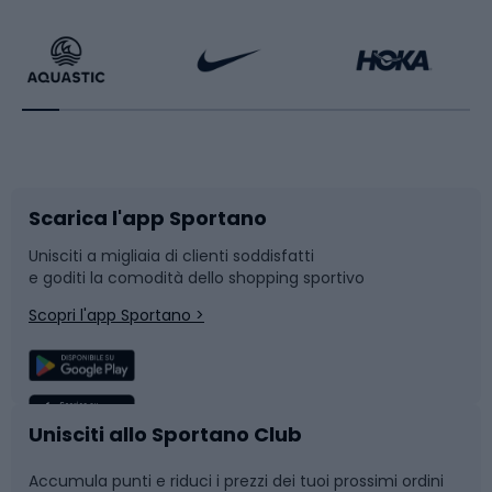
Calzature da escursionismo
Palestra e fitness
Bikepacking
Sport con le racchette
Corsa orientamento
Scarpe da ciclismo
Scarica l'app Sportano
Bushcraft
Slitte e slittini
Unisciti a migliaia di clienti soddisfatti
e goditi la comodità dello shopping sportivo
Corsa
Snowboard
Scopri l'app Sportano >
Sport di squadra
Camminata nordica
Caschi da ciclismo
Nuoto
Unisciti allo Sportano Club
Accumula punti e riduci i prezzi dei tuoi prossimi ordini