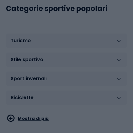
Categorie sportive popolari
Turismo
Stile sportivo
Sport invernali
Biciclette
Sport acquatici
Sport di arti marziali
Mostra di più