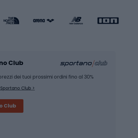
Attrezzature per l'allenamento della forza
Protezioni per pattinaggio
Caschi da pattinaggio
Pesca
mento
Pesca alla carpa
ano Club
Pesca al siluro
hette
Pesca a spinning
rezzi dei tuoi prossimi ordini fino al 30%
Pesca con galleggiante
 Sportano Club >
Pesca al feeder di fondo
no Club
Accessori per biciclette
Occhiali da ciclismo
is