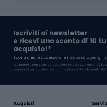
Biciclette elettriche
Abbig
Biciclette da MTB
Sci
Biciclette da strada
Biciclette da trekking
Pantal
Iscriviti ai newsletter
Biciclette da ghiaia
Scarpo
e ricevi uno sconto di 10 Eu
Biciclette per bambini
Occhia
acquisto!*
Sci di
Sport acquatici
Sconti unici e accesso alle novità solo per gli isc
Sci pe
*su prodotti non scontati del valore totale superiore a 100 Eur
Costumi da bagno
Caschi
cumulabili tra loro, trovi più informazioni nel
Regolamento del S
Kayak
Abbig
Gommoni
Cam
Tavole SUP
Mute in neoprene
Acces
Acquisti
Serviz