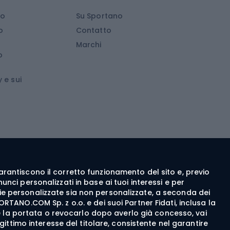
Scarpe da arrampicata
io
Su Sportano
d
Attrezzature da arrampicata
o
Contatto
d
Attrezzature da arrampicata invernale
Marchi
o
wboard
Medicina dello sport
 e sui
ca
Abbigliamento ciclistico
 walking
c walking
Guanti da ciclismo
ng
Pantaloncini da ciclismo
e garantiscono il corretto funzionamento del sito e, previo
Maglie da ciclismo
nci personalizzati in base ai tuoi interessi e per
Pantaloni da ciclismo
itarie personalizzate sia non personalizzate, a seconda dei
ORTANO.COM Sp. z o.o. e dei suoi Partner Fidati, inclusa la
Giacche da bicicletta
rne la portata o revocarlo dopo averlo già concesso, vai
egittimo interesse del titolare, consistente nel garantire
Felpe da ciclismo