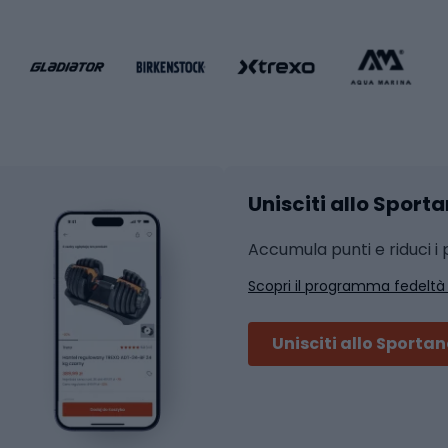
liamento da calcio
liamento da basket
Yoga
Abbigliamento fitness
hi da ciclismo
Calzature fitness
Accessori per l'allena
 integrali
Unisciti allo Sport
i da strada
Sport con le racc
i MTB
Accumula punti e riduci i p
Squash
Scopri il programma fedeltà
ouring
Badminton
Ping pong
Unisciti allo Sporta
 sci alpinismo
Tennis
ni da sci alpinismo
Padel
cini da sci alpinismo
Abbigliamento da tenn