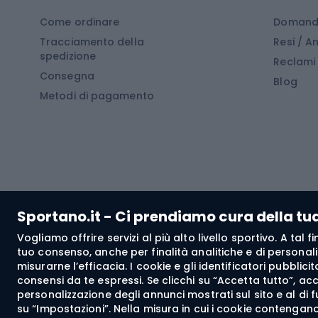
Cucin
Calzature da escursionismo
Come ordinare
Domande
Tracciamento della
Resi / 
Stivali da trekking
Mobil
spedizione
Reclami
Consegna
Scarponi da montagna
Tende 
Blog
Metodi di pagamento
Scarponi da trekking
Bikepacking
Giacc
Pantal
Corsa orientamento
Pantal
Sportano.it - Ci prendiamo cura della tu
Giacch
Vogliamo offrire servizi al più alto livello sportivo. A tal
Pantal
tuo consenso, anche per finalità analitiche e di personali
Bushcraft
misurarne l’efficacia. I cookie e gli identificatori pubblic
Giacc
consensi da te espressi. Se clicchi su “Accetta tutto”, ac
personalizzazione degli annunci mostrati sul sito e al di 
Maglie
su “Impostazioni”. Nella misura in cui i cookie contengano 