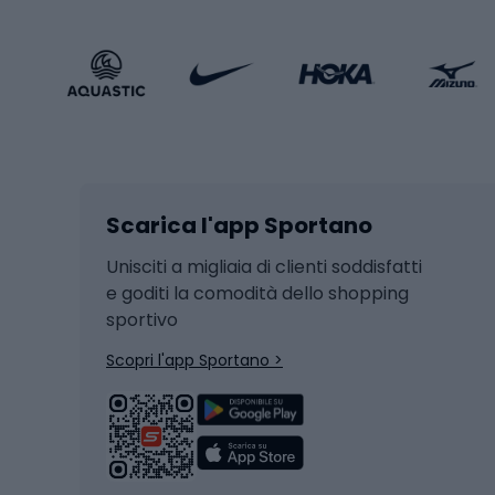
Calzature sportive
Abbig
Accessori Sportstyle
Abbig
Sport invernali
Casc
Sci
Caschi
Scarica l'app Sportano
Sci di fondo
Casch
Hockey
Casch
Unisciti a migliaia di clienti soddisfatti
e goditi la comodità dello shopping
Snowboard
sportivo
Skit
Skitouring
Scopri l'app Sportano >
Pattini da ghiaccio
Sci da
Scarpo
Biciclette
Baston