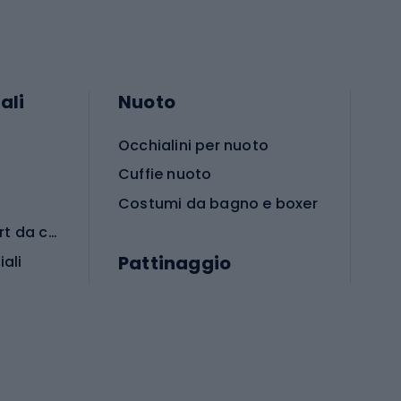
ali
Nuoto
Occhialini per nuoto
Cuffie nuoto
Costumi da bagno e boxer
Abbigliamento per sport da combattimento
Pattinaggio
iali
iali
Monopattini
Pattini a rotelle
Pattini in linea
s cardio
Skateboard