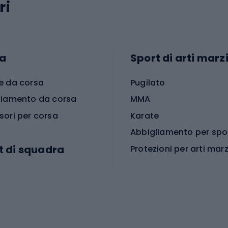
ri
a
Sport di arti marzi
e da corsa
Pugilato
liamento da corsa
MMA
sori per corsa
Karate
t di squadra
Protezioni per arti marz
Accessori per arti marz
e da calcio
i da calcio
Palestra e fitness
e da pallamano
da calcio
Attrezzature per fitnes