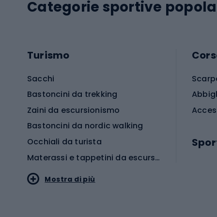
Categorie sportive popola
Turismo
Cors
Sacchi
Scarp
Bastoncini da trekking
Abbig
Zaini da escursionismo
Acces
Bastoncini da nordic walking
Spor
Occhiali da turista
Materassi e tappetini da escursionismo
Scarp
Mostra di più
Pallon
Stile sportivo
Scarp
Abbigliamento sportivo
Porte 