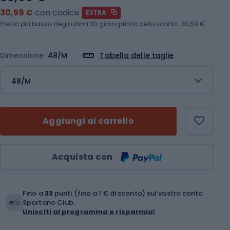
30,59 €
con codice
EXTRA
Prezzo più basso degli ultimi 30 giorni prima dello sconto:
30,59 €
Dimensione
48/M
Tabella delle taglie
48/M
Aggiungi al carrello
Quantità
Acquista con
Fino a
33
punti (fino a 1 € di sconto) sul vostro conto
Sportano Club.
Unisciti al programma e risparmia!