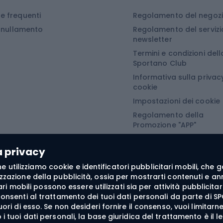
a da campeggio
Tavole da snowboard
 frequenti
Regolamento del negoz
Miegmaišiai, kilimėliai ir kempingo čiužiniai
Scarponi da snowboar
Annullamento
Regolamento del servizi
i da campeggio
Attacchi da snowboar
newsletter
Termini e condizioni dell
turistiche
Abbigliamento da sno
Sportano Club
Informativa sulla privacy
Abbigliamento da escursionismo
Camminata nordi
cookie
Impostazioni dei cookie
he da pioggia
Accessori per il nordic
Regolamento della
Promozione "APP"
oni softshell
Bastoncini per il Nordi
Regolamento della
oni da trekking
Guanti da nordic walki
Promozione "SECRET"
a privacy
e softshell
 fine utilizziamo cookie e identificatori pubblicitari mobili, ch
oncini da trekking
zzazione della pubblicità, ossia per mostrarti contenuti e annu
itari mobili possono essere utilizzati sia per attività pubblic
he antivento
consenti al trattamento dei tuoi dati personali da parte di SP
fuori di esso. Se non desideri fornire il consenso, vuoi limita
tte da trekking
i tuoi dati personali, la base giuridica del trattamento è il l