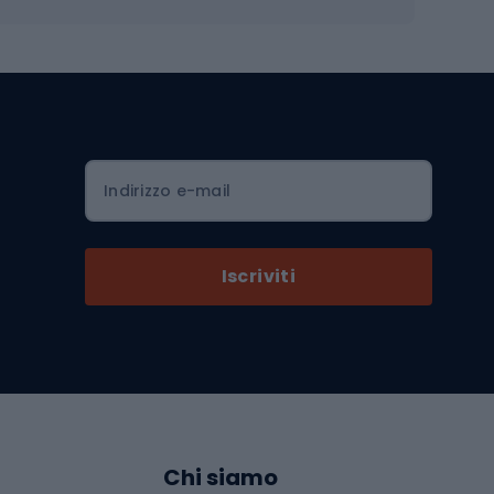
Borse da ciclismo
Luci per biciclette
mo
Sedili per cicli
Serrature per biciclette
Scarpe da ciclismo con plateau
Zaini da ciclismo
Indirizzo e-mail
Componenti per biciclette
Selle per biciclette
Iscriviti
Pedali da bicicletta
Ruote di bicicletta
Arrampicata
Abbigliamento da arrampicata
Chi siamo