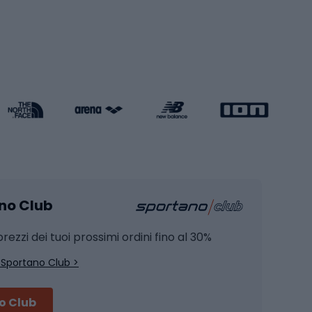
Pattini a rotelle
Pattini in linea
s cardio
Skateboard
Attrezzature per l'allenamento della forza
Protezioni per pattinaggio
Caschi da pattinaggio
Pesca
mento
Pesca alla carpa
ano Club
Pesca al siluro
hette
Pesca a spinning
rezzi dei tuoi prossimi ordini fino al 30%
Pesca con galleggiante
 Sportano Club >
Pesca al feeder di fondo
no Club