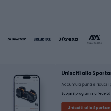
i da calcio
Palestra e fitness
e da pallamano
da calcio
Attrezzature per fitnes
liamento da calcio
liamento da basket
Yoga
Abbigliamento fitness
hi da ciclismo
Calzature fitness
Accessori per l'allena
 integrali
Unisciti allo Sport
i da strada
Sport con le racc
i MTB
Accumula punti e riduci i p
Squash
Scopri il programma fedeltà
ouring
Badminton
Ping pong
Unisciti allo Sporta
 sci alpinismo