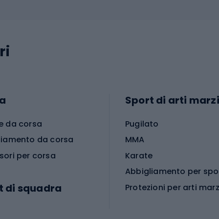
ri
a
Sport di arti marzi
e da corsa
Pugilato
liamento da corsa
MMA
sori per corsa
Karate
t di squadra
Protezioni per arti marz
Accessori per arti marz
e da calcio