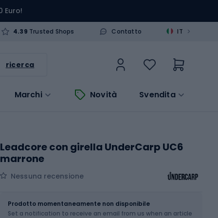
0 Euro!
>
4.39
Trusted Shops
Contatto
IT
ricerca
Marchi
Novità
Svendita
Leadcore con girella UnderCarp UC6
marrone
Nessuna recensione
Dimensione
45 lbs / 70 cm
Prodotto momentaneamente non disponibile
Set a notification to receive an email from us when an article