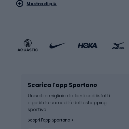
Mostra di più
Pallon
Stile sportivo
Scarp
Abbigliamento sportivo
Porte 
Calzature sportive
Abbig
Accessori Sportstyle
Abbig
Sport invernali
Casc
Sci
Caschi
Scarica l'app Sportano
Sci di fondo
Casch
Hockey
Casch
Unisciti a migliaia di clienti soddisfatti
e goditi la comodità dello shopping
Snowboard
sportivo
Skit
Skitouring
Scopri l'app Sportano >
Pattini da ghiaccio
Sci da