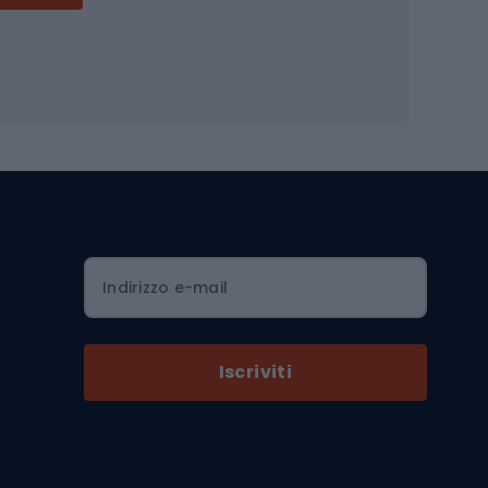
Accessori per biciclette
Occhiali da ciclismo
is
Borse da ciclismo
Luci per biciclette
mo
Sedili per cicli
Serrature per biciclette
Scarpe da ciclismo con plateau
Zaini da ciclismo
Indirizzo e-mail
Componenti per biciclette
Selle per biciclette
Iscriviti
Pedali da bicicletta
Ruote di bicicletta