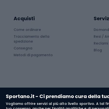
Cam
Tavole SUP
Mute in neoprene
Acces
Acquisti
Serviz
Cucin
Calzature da escursionismo
Come ordinare
Domande
Tracciamento della
Resi / 
Stivali da trekking
Mobil
spedizione
Reclami
Consegna
Scarponi da montagna
Tende 
Blog
Metodi di pagamento
Scarponi da trekking
Bikepacking
Giacc
Pantal
Corsa orientamento
Pantal
Sportano.it - Ci prendiamo cura della tu
Giacch
Vogliamo offrire servizi al più alto livello sportivo. A tal
Pantal
tuo consenso, anche per finalità analitiche e di personali