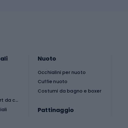
ali
Nuoto
Occhialini per nuoto
Cuffie nuoto
Costumi da bagno e boxer
Abbigliamento per sport da combattimento
Pattinaggio
iali
iali
Monopattini