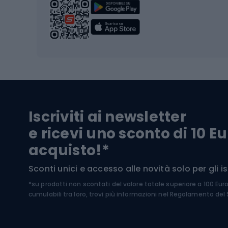
Scarpo
Biciclette
Baston
Biciclette elettriche
Abbig
Biciclette da MTB
Sci
Biciclette da strada
Biciclette da trekking
Pantal
Iscriviti ai newsletter
Biciclette da ghiaia
Scarpo
e ricevi uno sconto di 10 Eu
Biciclette per bambini
Occhia
acquisto!*
Sci di
Sport acquatici
Sconti unici e accesso alle novità solo per gli isc
Sci pe
*su prodotti non scontati del valore totale superiore a 100 Eur
Costumi da bagno
Caschi
cumulabili tra loro, trovi più informazioni nel
Regolamento del S
Kayak
Abbig
Gommoni