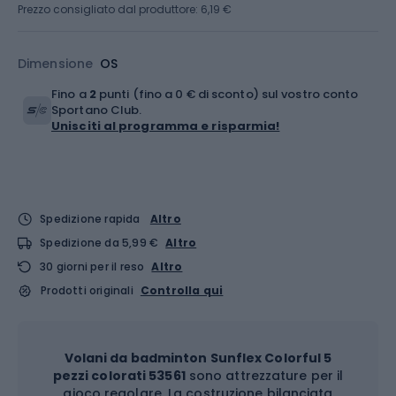
Prezzo consigliato dal produttore: 6,19 €
Dimensione
OS
Fino a
2
punti (fino a 0 € di sconto) sul vostro conto
Sportano Club.
Unisciti al programma e risparmia!
Spedizione rapida
Altro
Spedizione da 5,99 €
Altro
30 giorni per il reso
Altro
Prodotti originali
Controlla qui
Volani da badminton Sunflex Colorful 5
pezzi colorati 53561
sono attrezzature per il
gioco regolare. La costruzione bilanciata