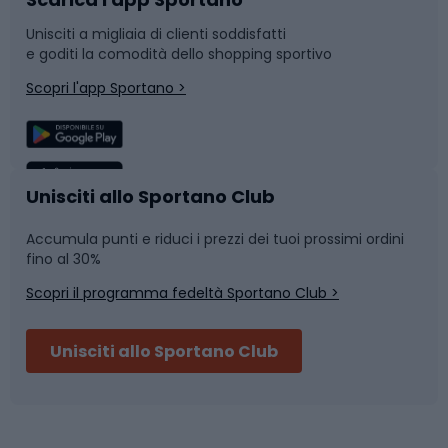
Bushcraft
Slitte e slittini
Unisciti a migliaia di clienti soddisfatti
e goditi la comodità dello shopping sportivo
Corsa
Snowboard
Scopri l'app Sportano >
Sport di squadra
Camminata nordica
Caschi da ciclismo
Nuoto
Unisciti allo Sportano Club
Accumula punti e riduci i prezzi dei tuoi prossimi ordini
Skitouring
Pattinaggio
fino al 30%
Scopri il programma fedeltà Sportano Club >
Sci
Pesca
Unisciti allo Sportano Club
Campeggio
Accessori per biciclette