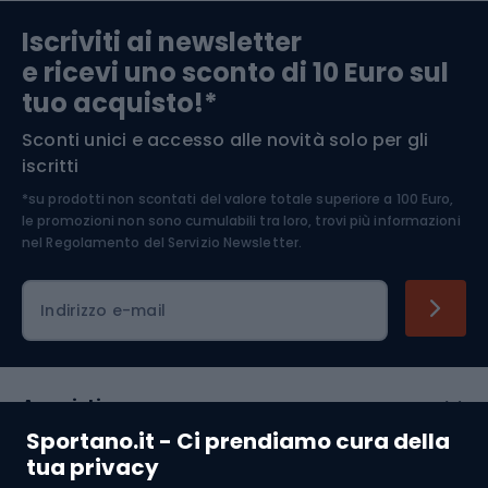
Abbigliamento da escursionismo
Componenti per biciclette
Iscriviti ai newsletter
e ricevi uno sconto di 10 Euro sul
Arrampicata
tuo acquisto!*
Sconti unici e accesso alle novità solo per gli
Medicina dello sport
iscritti
*su prodotti non scontati del valore totale superiore a 100 Euro,
Abbigliamento ciclistico
le promozioni non sono cumulabili tra loro, trovi più informazioni
nel
Regolamento del Servizio Newsletter.
Indirizzo e-mail
Acquisti
Sportano.it - Ci prendiamo cura della
Servizio clienti
tua privacy