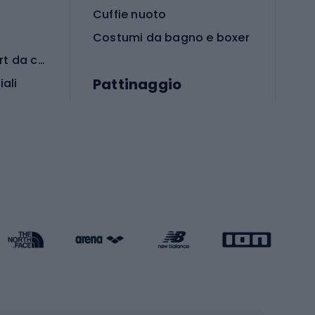
Cuffie nuoto
Costumi da bagno e boxer
Abbigliamento per sport da combattimento
Pattinaggio
iali
iali
Monopattini
Pattini a rotelle
Pattini in linea
s cardio
Skateboard
Attrezzature per l'allenamento della forza
Protezioni per pattinaggio
Caschi da pattinaggio
Pesca
mento
Pesca alla carpa