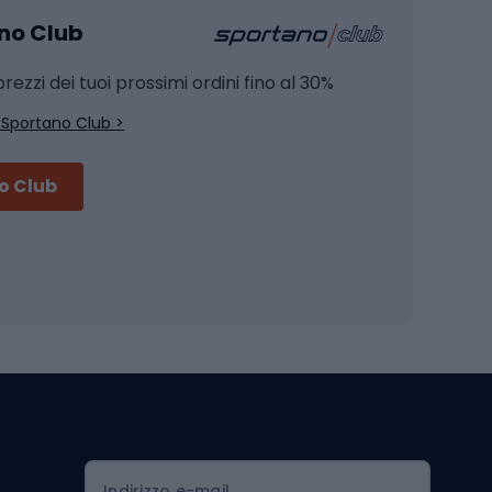
ano Club
Pesca al siluro
hette
Pesca a spinning
rezzi dei tuoi prossimi ordini fino al 30%
Pesca con galleggiante
 Sportano Club >
Pesca al feeder di fondo
no Club
Accessori per biciclette
Occhiali da ciclismo
is
Borse da ciclismo
Luci per biciclette
mo
Sedili per cicli
Serrature per biciclette
Scarpe da ciclismo con plateau
Zaini da ciclismo
Indirizzo e-mail