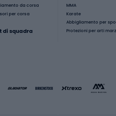
liamento da corsa
MMA
sori per corsa
Karate
t di squadra
Protezioni per arti marz
Accessori per arti marz
e da calcio
i da calcio
Palestra e fitness
e da pallamano
da calcio
Attrezzature per fitnes
liamento da calcio
liamento da basket
Yoga
Abbigliamento fitness
hi da ciclismo
Calzature fitness
Accessori per l'allena
 integrali