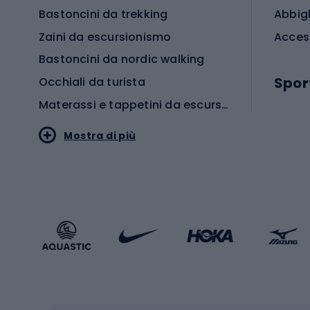
Bastoncini da trekking
Abbig
Zaini da escursionismo
Acces
Bastoncini da nordic walking
Spor
Occhiali da turista
Materassi e tappetini da escursionismo
Scarp
Mostra di più
Pallon
Stile sportivo
Scarp
Abbigliamento sportivo
Porte 
Calzature sportive
Abbig
Accessori Sportstyle
Abbig
Sport invernali
Casc
Sci
Caschi