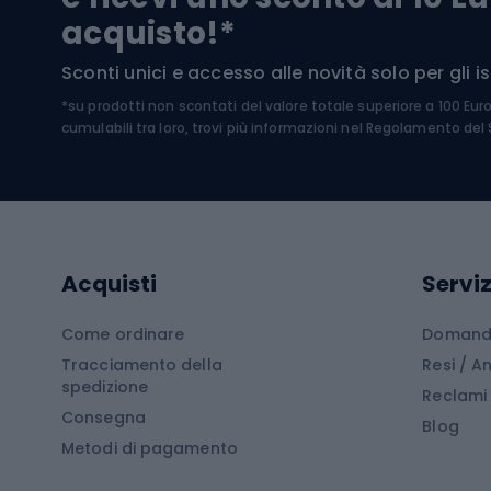
Occhia
acquisto!*
Sci di
Sport acquatici
Sconti unici e accesso alle novità solo per gli isc
Sci pe
*su prodotti non scontati del valore totale superiore a 100 Eur
Costumi da bagno
Caschi
cumulabili tra loro, trovi più informazioni nel
Regolamento del S
Kayak
Abbig
Gommoni
Cam
Tavole SUP
Mute in neoprene
Acces
Acquisti
Serviz
Cucin
Calzature da escursionismo
Come ordinare
Domande
Tracciamento della
Resi / 
Stivali da trekking
Mobil
spedizione
Reclami
Consegna
Scarponi da montagna
Tende 
Blog
Metodi di pagamento
Scarponi da trekking