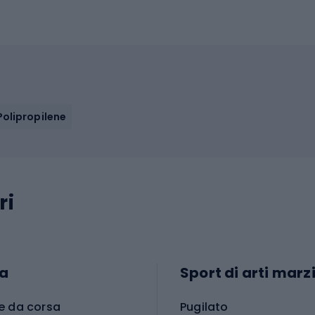
Polipropilene
ri
a
Sport di arti marzi
e da corsa
Pugilato