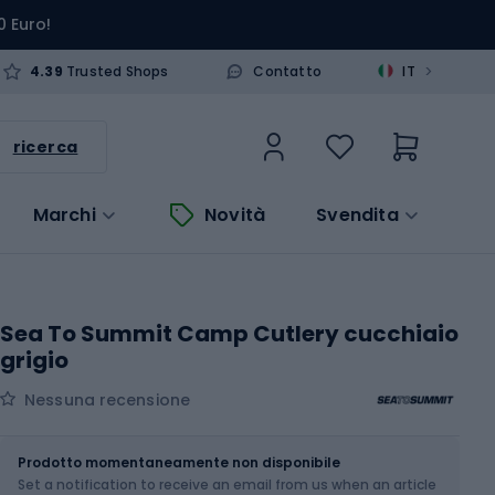
0 Euro!
>
4.39
Trusted Shops
Contatto
IT
ricerca
Marchi
Novità
Svendita
Sea To Summit Camp Cutlery cucchiaio
grigio
Nessuna recensione
Dimensione
OS
Prodotto momentaneamente non disponibile
Set a notification to receive an email from us when an article