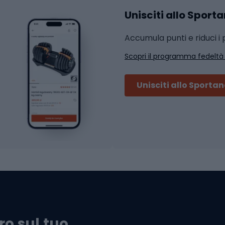
Unisciti allo Sport
i da strada
Sport con le racc
i MTB
Accumula punti e riduci i p
Squash
Scopri il programma fedeltà
ouring
Badminton
Ping pong
Unisciti allo Sporta
 sci alpinismo
Tennis
ni da sci alpinismo
Padel
cini da sci alpinismo
Abbigliamento da tenn
liamento da skitouring
Scarpe da ciclis
Scarponi da MTB
oni da sci
ni da sci
ro sul tuo
Scarpe da strada