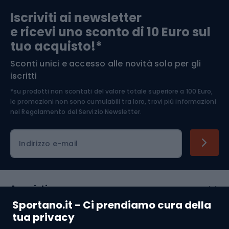
Iscriviti ai newsletter
e ricevi uno sconto di 10 Euro sul
Arrampicata
tuo acquisto!*
Sconti unici e accesso alle novità solo per gli
Medicina dello sport
iscritti
*su prodotti non scontati del valore totale superiore a 100 Euro,
Abbigliamento ciclistico
le promozioni non sono cumulabili tra loro, trovi più informazioni
nel
Regolamento del Servizio Newsletter.
Indirizzo e-mail
Acquisti
Sportano.it - Ci prendiamo cura della
Servizio clienti
tua privacy