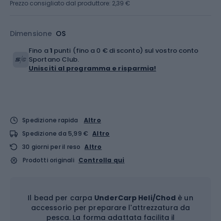
Prezzo consigliato dal produttore: 2,39 €
Dimensione
OS
Fino a
1
punti (fino a 0 € di sconto) sul vostro conto
Sportano Club.
Unisciti al programma e risparmia!
Spedizione rapida
Altro
Spedizione da 5,99 €
Altro
30 giorni per il reso
Altro
Prodotti originali
Controlla qui
Il bead per carpa
UnderCarp Heli/Chod
è un
accessorio per preparare l'attrezzatura da
pesca. La forma adattata facilita il