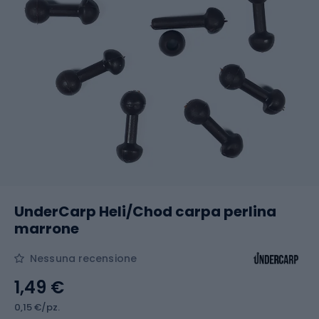
UnderCarp Heli/Chod carpa perlina
marrone
Nessuna recensione
1,49 €
0,15 €/pz.