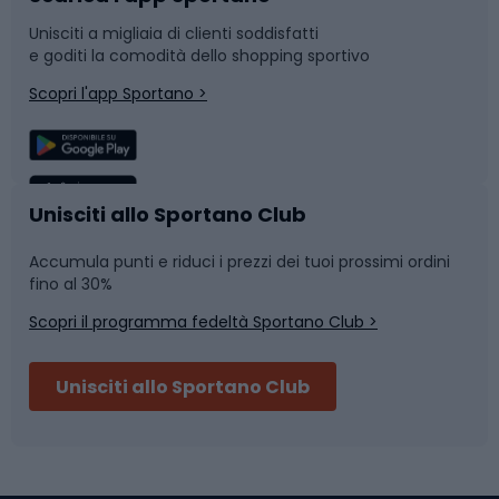
Unisciti a migliaia di clienti soddisfatti
e goditi la comodità dello shopping sportivo
Corsa
Snowboard
Scopri l'app Sportano >
Sport di squadra
Camminata nordica
Caschi da ciclismo
Nuoto
Unisciti allo Sportano Club
Accumula punti e riduci i prezzi dei tuoi prossimi ordini
Skitouring
Pattinaggio
fino al 30%
Scopri il programma fedeltà Sportano Club >
Sci
Pesca
Unisciti allo Sportano Club
Campeggio
Accessori per biciclette
Abbigliamento da escursionismo
Componenti per biciclette