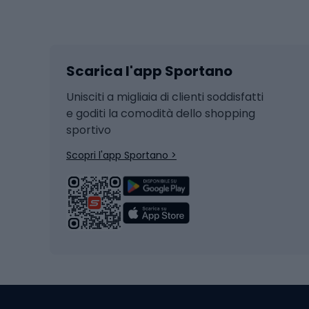
Sport invernali
Casc
Sci
Caschi
Scarica l'app Sportano
Sci di fondo
Casch
Hockey
Casch
Unisciti a migliaia di clienti soddisfatti
e goditi la comodità dello shopping
Snowboard
sportivo
Skit
Skitouring
Scopri l'app Sportano >
Pattini da ghiaccio
Sci da
Scarpo
Biciclette
Baston
Biciclette elettriche
Abbig
Biciclette da MTB
Sci
Biciclette da strada
Biciclette da trekking