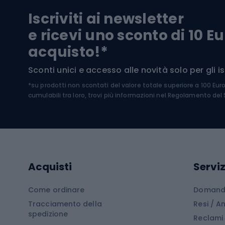
Pantal
Iscriviti ai newsletter
Biciclette da ghiaia
Scarpo
e ricevi uno sconto di 10 Eu
Biciclette per bambini
Occhia
acquisto!*
Sci di
Sport acquatici
Sconti unici e accesso alle novità solo per gli isc
Sci pe
*su prodotti non scontati del valore totale superiore a 100 Eur
Costumi da bagno
Caschi
cumulabili tra loro, trovi più informazioni nel
Regolamento del S
Kayak
Abbig
Gommoni
Cam
Tavole SUP
Mute in neoprene
Acces
Acquisti
Serviz
Cucin
Calzature da escursionismo
Come ordinare
Domande
Tracciamento della
Resi / 
Stivali da trekking
Mobil
spedizione
Reclami