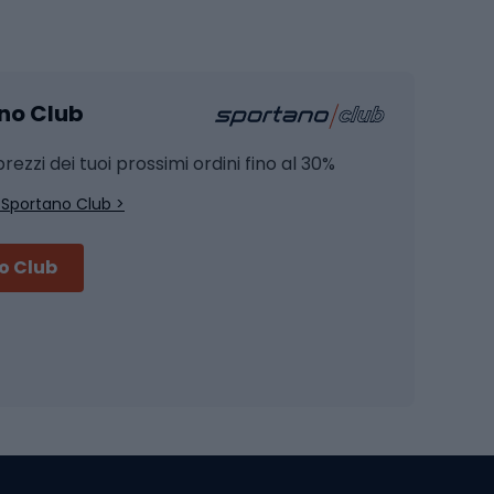
Pesca
mento
Pesca alla carpa
ano Club
Pesca al siluro
hette
Pesca a spinning
rezzi dei tuoi prossimi ordini fino al 30%
Pesca con galleggiante
 Sportano Club >
Pesca al feeder di fondo
no Club
Accessori per biciclette
Occhiali da ciclismo
is
Borse da ciclismo
Luci per biciclette
mo
Sedili per cicli
Serrature per biciclette