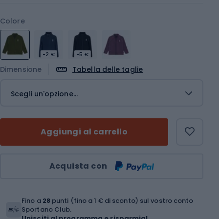
Colore
-2 €
-5 €
Dimensione
Tabella delle taglie
Scegli un'opzione...
Aggiungi al carrello
Quantità
Acquista con
Fino a
28
punti (fino a 1 € di sconto) sul vostro conto
Sportano Club.
Unisciti al programma e risparmia!