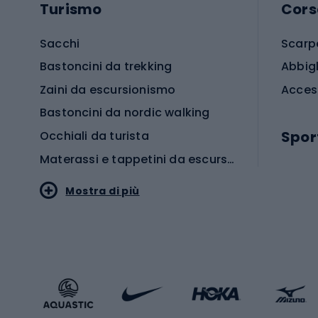
Turismo
Cors
Sacchi
Scarp
Bastoncini da trekking
Abbig
Zaini da escursionismo
Acces
Bastoncini da nordic walking
Spor
Occhiali da turista
Materassi e tappetini da escursionismo
Scarp
Mostra di più
Pallon
Stile sportivo
Scarp
Abbigliamento sportivo
Porte 
Calzature sportive
Abbig
Accessori Sportstyle
Abbig