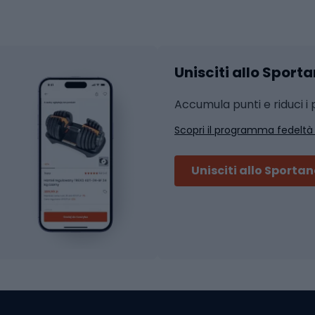
hi da ciclismo
Calzature fitness
Accessori per l'allena
 integrali
Unisciti allo Sport
i da strada
Sport con le racc
i MTB
Accumula punti e riduci i p
Squash
Scopri il programma fedeltà
ouring
Badminton
Ping pong
Unisciti allo Sporta
 sci alpinismo
Tennis
ni da sci alpinismo
Padel
cini da sci alpinismo
Abbigliamento da tenn
liamento da skitouring
Scarpe da ciclis
Scarponi da MTB