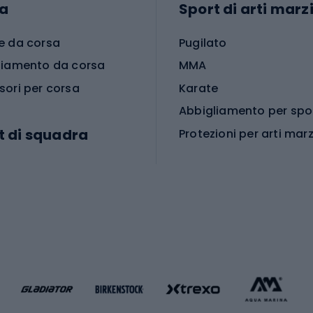
a
Sport di arti marzi
e da corsa
Pugilato
liamento da corsa
MMA
sori per corsa
Karate
t di squadra
Protezioni per arti marz
Accessori per arti marz
e da calcio
i da calcio
Palestra e fitness
e da pallamano
da calcio
Attrezzature per fitnes
liamento da calcio
liamento da basket
Yoga
Abbigliamento fitness