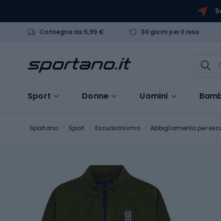
S
Consegna da 5,99 €
30 giorni per il reso
Sport
Donne
Uomini
Bamb
Sportano
Sport
Escursionismo
Abbigliamento per escu