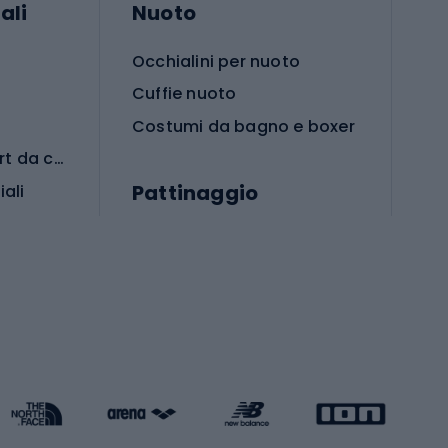
ali
Nuoto
Occhialini per nuoto
Cuffie nuoto
Costumi da bagno e boxer
Abbigliamento per sport da combattimento
Pattinaggio
iali
iali
Monopattini
Pattini a rotelle
Pattini in linea
s cardio
Skateboard
Attrezzature per l'allenamento della forza
Protezioni per pattinaggio
Caschi da pattinaggio