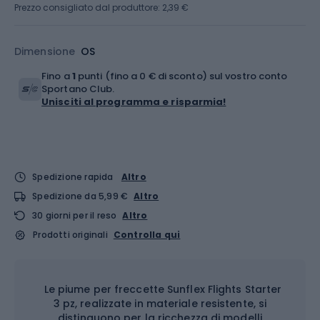
Prezzo consigliato dal produttore: 2,39 €
Dimensione
OS
Fino a
1
punti (fino a 0 € di sconto) sul vostro conto
Sportano Club.
Unisciti al programma e risparmia!
Spedizione rapida
Altro
Spedizione da 5,99 €
Altro
30 giorni per il reso
Altro
Prodotti originali
Controlla qui
Le piume per freccette Sunflex Flights Starter
3 pz, realizzate in materiale resistente, si
distinguono per la ricchezza di modelli