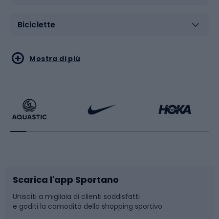
Biciclette
Sport acquatici
Sport di arti marziali
Mostra di più
Calzature da escursionismo
Palestra e fitness
Bikepacking
Sport con le racchette
Corsa orientamento
Scarpe da ciclismo
Scarica l'app Sportano
Bushcraft
Slitte e slittini
Unisciti a migliaia di clienti soddisfatti
e goditi la comodità dello shopping sportivo
Corsa
Snowboard