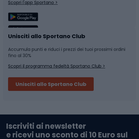
Scopri l'app Sportano >
Sport di squadra
Camminata nordica
Caschi da ciclismo
Nuoto
Unisciti allo Sportano Club
Accumula punti e riduci i prezzi dei tuoi prossimi ordini
Skitouring
Pattinaggio
fino al 30%
Scopri il programma fedeltà Sportano Club >
Sci
Pesca
Unisciti allo Sportano Club
Campeggio
Accessori per biciclette
Abbigliamento da escursionismo
Componenti per biciclette
Iscriviti ai newsletter
e ricevi uno sconto di 10 Euro sul
Arrampicata