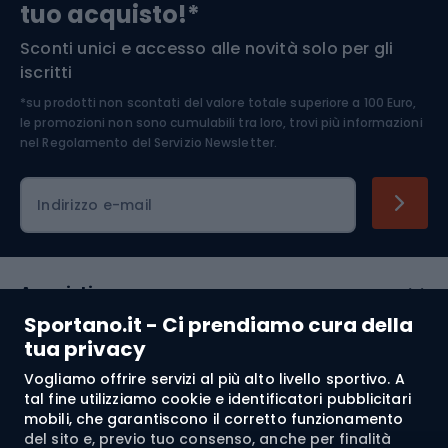
tuo acquisto!*
Sconti unici e accesso alle novità solo per gli
Medicina dello sport
iscritti
*su prodotti non scontati del valore totale superiore a 100 Euro,
Abbigliamento ciclistico
le promozioni non sono cumulabili tra loro, trovi più informazioni
nel
Regolamento del Servizio Newsletter.
Indirizzo e-mail
Acquisti
Sportano.it - Ci prendiamo cura della
Servizio clienti
tua privacy
Vogliamo offrire servizi al più alto livello sportivo. A
Regolamento
tal fine utilizziamo cookie e identificatori pubblicitari
mobili, che garantiscono il corretto funzionamento
Chi siamo
del sito e, previo tuo consenso, anche per finalità