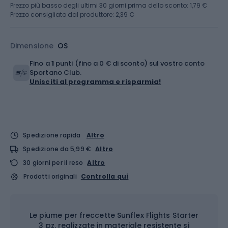
Prezzo più basso degli ultimi 30 giorni prima dello sconto:
1,79 €
Prezzo consigliato dal produttore: 2,39 €
Dimensione
OS
Fino a
1
punti (fino a 0 € di sconto) sul vostro conto
Sportano Club.
Unisciti al programma e risparmia!
Spedizione rapida
Altro
Spedizione da 5,99 €
Altro
30 giorni per il reso
Altro
Prodotti originali
Controlla qui
Le piume per freccette Sunflex Flights Starter
3 pz. realizzate in materiale resistente si