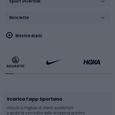
Sport invernali
Biciclette
Sport acquatici
Sport di arti marziali
Mostra di più
Calzature da escursionismo
Palestra e fitness
Bikepacking
Sport con le racchette
Corsa orientamento
Scarpe da ciclismo
Scarica l'app Sportano
Bushcraft
Slitte e slittini
Unisciti a migliaia di clienti soddisfatti
e goditi la comodità dello shopping sportivo