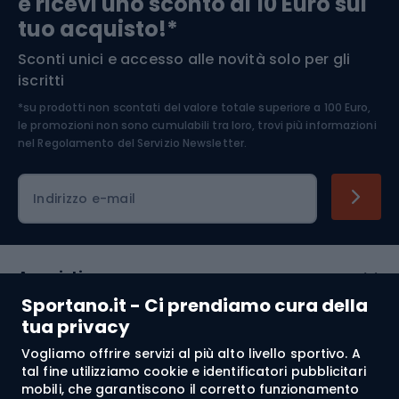
e ricevi uno sconto di 10 Euro sul
Arrampicata
tuo acquisto!*
Sconti unici e accesso alle novità solo per gli
Medicina dello sport
iscritti
*su prodotti non scontati del valore totale superiore a 100 Euro,
Abbigliamento ciclistico
le promozioni non sono cumulabili tra loro, trovi più informazioni
nel
Regolamento del Servizio Newsletter.
Indirizzo e-mail
Acquisti
Sportano.it - Ci prendiamo cura della
Servizio clienti
tua privacy
Vogliamo offrire servizi al più alto livello sportivo. A
Regolamento
tal fine utilizziamo cookie e identificatori pubblicitari
mobili, che garantiscono il corretto funzionamento