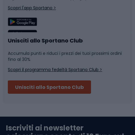
Corsa
Snowboard
Scopri l'app Sportano >
Sport di squadra
Camminata nordica
Caschi da ciclismo
Nuoto
Unisciti allo Sportano Club
Accumula punti e riduci i prezzi dei tuoi prossimi ordini
Skitouring
Pattinaggio
fino al 30%
Scopri il programma fedeltà Sportano Club >
Sci
Pesca
Unisciti allo Sportano Club
Campeggio
Accessori per biciclette
Abbigliamento da escursionismo
Componenti per biciclette
Iscriviti ai newsletter