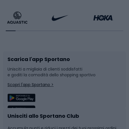
Calzature da escursionismo
Palestra e fitness
Bikepacking
Sport con le racchette
Corsa orientamento
Scarpe da ciclismo
Scarica l'app Sportano
Bushcraft
Slitte e slittini
Unisciti a migliaia di clienti soddisfatti
e goditi la comodità dello shopping sportivo
Corsa
Snowboard
Scopri l'app Sportano >
Sport di squadra
Camminata nordica
Caschi da ciclismo
Nuoto
Unisciti allo Sportano Club
Accumula punti e riduci i prezzi dei tuoi prossimi ordini