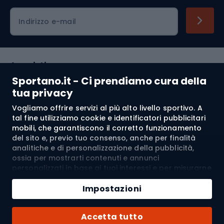
Indirizzo e-mail
Acquisti
Sportano.it - Ci prendiamo cura della
Servizio clienti
tua privacy
Vogliamo offrire servizi al più alto livello sportivo. A
Regolamento
tal fine utilizziamo cookie e identificatori pubblicitari
mobili, che garantiscono il corretto funzionamento
Chi siamo
del sito e, previo tuo consenso, anche per finalità
analitiche e di personalizzazione della pubblicità,
ossia per mostrarti contenuti e annunci
personalizzati in base ai tuoi interessi e per misurarne
Spedizione a:
IT
l’efficacia. I cookie e gli identificatori pubblicitari
Aggiungi al carrello
mobili possono essere utilizzati sia per attività
Impostazioni
pubblicitarie personalizzate sia non personalizzate, a
Quantità
seconda dei consensi da te espressi. Se clicchi su
© 2026 Sportano
Acquista con
Accetta tutto
“Accetta tutto”, acconsenti al trattamento dei tuoi