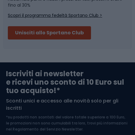
Skitouring
Pattinaggio
fino al 30%
Scopri il programma fedeltà Sportano Club >
Sci
Pesca
Unisciti allo Sportano Club
Campeggio
Accessori per biciclette
Abbigliamento da escursionismo
Componenti per biciclette
Iscriviti ai newsletter
e ricevi uno sconto di 10 Euro sul
Arrampicata
tuo acquisto!*
Sconti unici e accesso alle novità solo per gli
Medicina dello sport
iscritti
*su prodotti non scontati del valore totale superiore a 100 Euro,
Abbigliamento ciclistico
le promozioni non sono cumulabili tra loro, trovi più informazioni
nel
Regolamento del Servizio Newsletter.