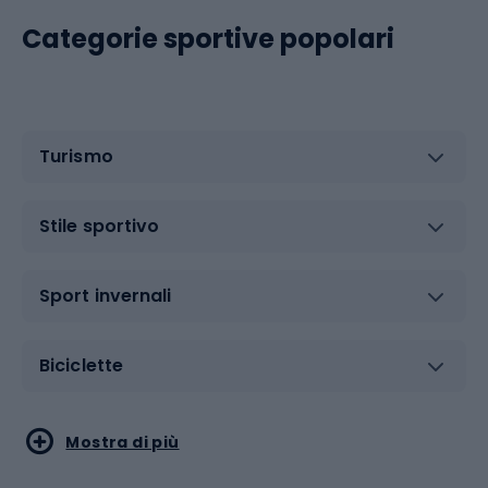
Categorie sportive popolari
Turismo
Stile sportivo
Sport invernali
Biciclette
Sport acquatici
Sport di arti marziali
Mostra di più