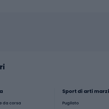
ri
a
Sport di arti marzi
e da corsa
Pugilato