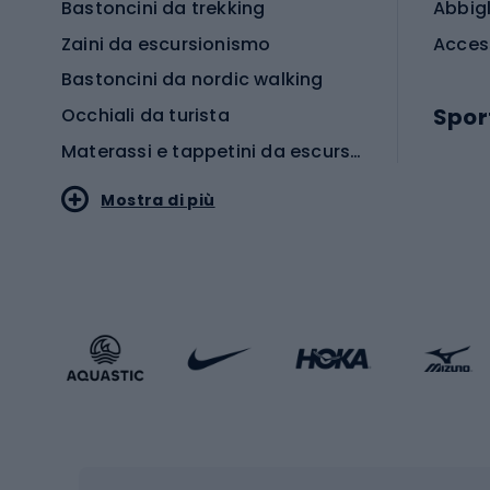
Bastoncini da trekking
Abbig
Zaini da escursionismo
Acces
Bastoncini da nordic walking
Spor
Occhiali da turista
Materassi e tappetini da escursionismo
Scarp
Mostra di più
Pallon
Stile sportivo
Scarp
Abbigliamento sportivo
Porte 
Calzature sportive
Abbig
Accessori Sportstyle
Abbig
Sport invernali
Casc
Sci
Caschi