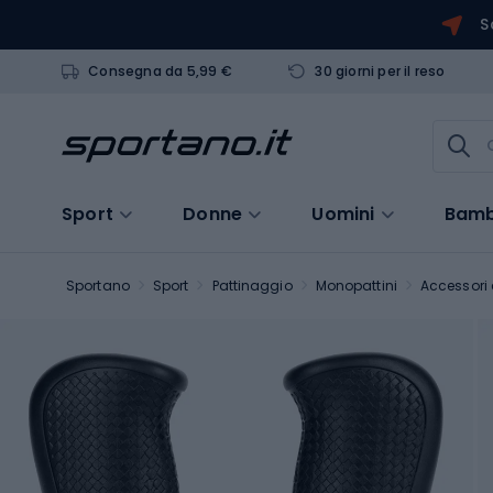
S
Consegna da 5,99 €
30 giorni per il reso
Sport
Donne
Uomini
Bamb
Sportano
Sport
Pattinaggio
Monopattini
Accessori 