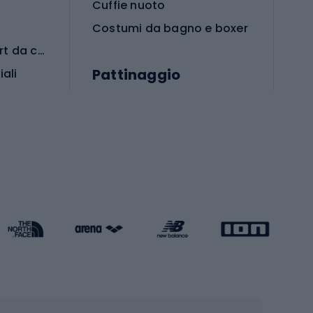
Cuffie nuoto
Costumi da bagno e boxer
Abbigliamento per sport da combattimento
Pattinaggio
iali
iali
Monopattini
Pattini a rotelle
Pattini in linea
s cardio
Skateboard
Attrezzature per l'allenamento della forza
Protezioni per pattinaggio
Caschi da pattinaggio
Pesca
mento
Pesca alla carpa