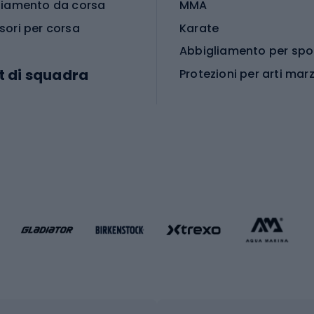
liamento da corsa
MMA
sori per corsa
Karate
t di squadra
Protezioni per arti marz
Accessori per arti marz
e da calcio
i da calcio
Palestra e fitness
e da pallamano
da calcio
Attrezzature per fitnes
liamento da calcio
liamento da basket
Yoga
Abbigliamento fitness
hi da ciclismo
Calzature fitness
Accessori per l'allena
 integrali