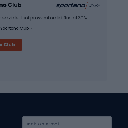
ano Club
Pesca al siluro
hette
Pesca a spinning
rezzi dei tuoi prossimi ordini fino al 30%
Pesca con galleggiante
 Sportano Club >
Pesca al feeder di fondo
no Club
Accessori per biciclette
Occhiali da ciclismo
is
Borse da ciclismo
Luci per biciclette
mo
Sedili per cicli
Serrature per biciclette
Scarpe da ciclismo con plateau
Zaini da ciclismo
Indirizzo e-mail