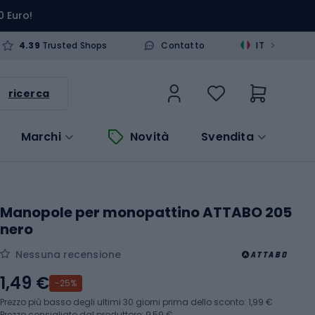
0 Euro!
>
4.39
Trusted Shops
Contatto
IT
ricerca
Marchi
Novità
Svendita
Manopole per monopattino ATTABO 205
nero
Nessuna recensione
1,49 €
-25%
Prezzo più basso degli ultimi 30 giorni prima dello sconto:
1,99 €
Prezzo consigliato dal produttore: 9,59 €