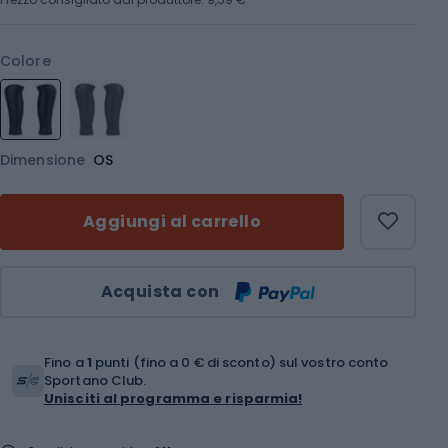
Colore
Dimensione
OS
Aggiungi al carrello
Quantità
Acquista con
Fino a
1
punti (fino a 0 € di sconto) sul vostro conto
Sportano Club.
Unisciti al programma e risparmia!