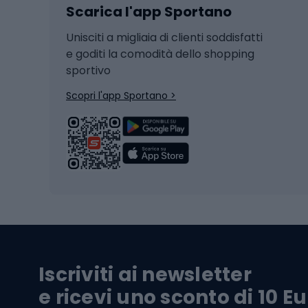
Scarica l'app Sportano
Sci di fondo
Casch
Hockey
Casch
Unisciti a migliaia di clienti soddisfatti
e goditi la comodità dello shopping
Snowboard
sportivo
Skit
Skitouring
Scopri l'app Sportano >
Pattini da ghiaccio
Sci da
Scarpo
Biciclette
Baston
Biciclette elettriche
Abbig
Biciclette da MTB
Sci
Biciclette da strada
Biciclette da trekking
Pantal
Iscriviti ai newsletter
Biciclette da ghiaia
Scarpo
e ricevi uno sconto di 10 Eu
Biciclette per bambini
Occhia