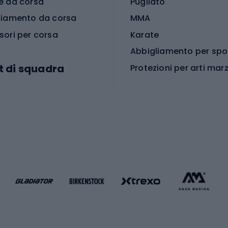
e da corsa
Pugilato
liamento da corsa
MMA
sori per corsa
Karate
t di squadra
Protezioni per arti marz
Accessori per arti marz
e da calcio
i da calcio
Palestra e fitness
e da pallamano
da calcio
Attrezzature per fitnes
liamento da calcio
liamento da basket
Yoga
Abbigliamento fitness
hi da ciclismo
Calzature fitness
Accessori per l'allena