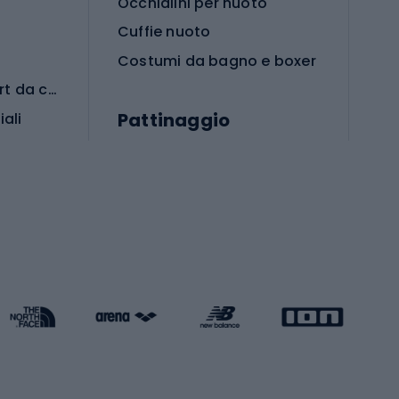
Occhialini per nuoto
Cuffie nuoto
Costumi da bagno e boxer
Abbigliamento per sport da combattimento
Pattinaggio
iali
iali
Monopattini
Pattini a rotelle
Pattini in linea
s cardio
Skateboard
Attrezzature per l'allenamento della forza
Protezioni per pattinaggio
Caschi da pattinaggio
Pesca
mento