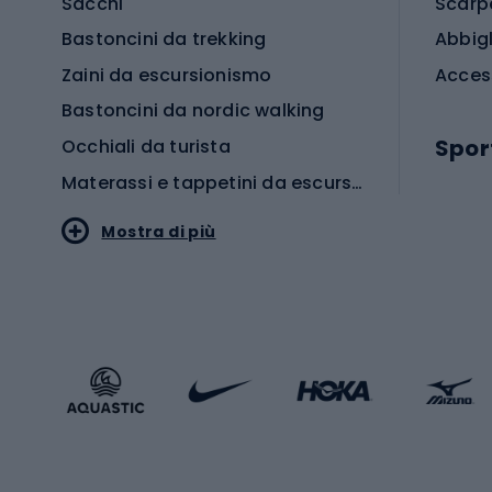
Sacchi
Scarp
Bastoncini da trekking
Abbig
Zaini da escursionismo
Acces
Bastoncini da nordic walking
Spor
Occhiali da turista
Materassi e tappetini da escursionismo
Scarp
Mostra di più
Pallon
Stile sportivo
Scarp
Abbigliamento sportivo
Porte 
Calzature sportive
Abbig
Accessori Sportstyle
Abbig
Sport invernali
Casc