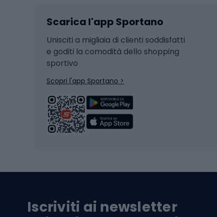
Sci
Caschi
Scarica l'app Sportano
Sci di fondo
Casch
Hockey
Casch
Unisciti a migliaia di clienti soddisfatti
e goditi la comodità dello shopping
Snowboard
sportivo
Skit
Skitouring
Scopri l'app Sportano >
Pattini da ghiaccio
Sci da
Scarpo
Biciclette
Baston
Biciclette elettriche
Abbig
Biciclette da MTB
Sci
Biciclette da strada
Biciclette da trekking
Pantal
Iscriviti ai newsletter
Biciclette da ghiaia
Scarpo