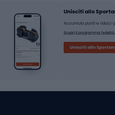
 integrali
Unisciti allo Sport
i da strada
Sport con le racc
i MTB
Accumula punti e riduci i p
Squash
Scopri il programma fedeltà
ouring
Badminton
Ping pong
Unisciti allo Sporta
 sci alpinismo
Tennis
ni da sci alpinismo
Padel
cini da sci alpinismo
Abbigliamento da tenn
liamento da skitouring
Scarpe da ciclis
Scarponi da MTB
oni da sci
ni da sci