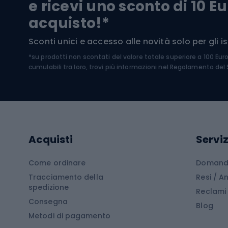
e ricevi uno sconto di 10 Eu
Biciclette per bambini
Occhia
acquisto!*
Sci di
Sport acquatici
Sconti unici e accesso alle novità solo per gli isc
Sci pe
*su prodotti non scontati del valore totale superiore a 100 Eur
Costumi da bagno
Caschi
cumulabili tra loro, trovi più informazioni nel
Regolamento del S
Kayak
Abbig
Gommoni
Cam
Tavole SUP
Mute in neoprene
Acces
Acquisti
Serviz
Cucin
Calzature da escursionismo
Come ordinare
Domande
Tracciamento della
Resi / 
Stivali da trekking
Mobil
spedizione
Reclami
Consegna
Scarponi da montagna
Tende 
Blog
Metodi di pagamento
Scarponi da trekking