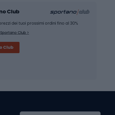
Pesca alla carpa
ano Club
Pesca al siluro
hette
Pesca a spinning
rezzi dei tuoi prossimi ordini fino al 30%
Pesca con galleggiante
 Sportano Club >
Pesca al feeder di fondo
no Club
Accessori per biciclette
Occhiali da ciclismo
is
Borse da ciclismo
Luci per biciclette
mo
Sedili per cicli
Serrature per biciclette
Scarpe da ciclismo con plateau
Zaini da ciclismo