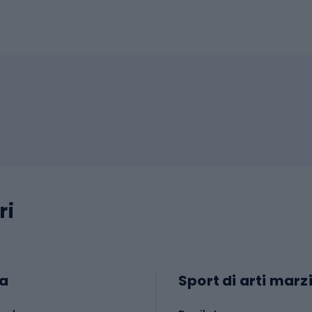
ri
a
Sport di arti marzi