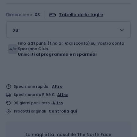
Dimensione
XS
Tabella delle taglie
XS
Fino a
21
punti (fino a 1 € di sconto) sul vostro conto
Sportano Club.
Unisciti al programma e risparmia!
Spedizione rapida
Altro
Spedizione da 5,99 €
Altro
30 giorni per il reso
Altro
Prodotti originali
Controlla qui
La maglietta maschile The North Face