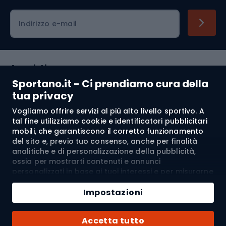
Indirizzo e-mail
Acquisti
Sportano.it - Ci prendiamo cura della
Servizio clienti
tua privacy
Vogliamo offrire servizi al più alto livello sportivo. A
Regolamento
tal fine utilizziamo cookie e identificatori pubblicitari
mobili, che garantiscono il corretto funzionamento
Chi siamo
del sito e, previo tuo consenso, anche per finalità
analitiche e di personalizzazione della pubblicità,
ossia per mostrarti contenuti e annunci
personalizzati in base ai tuoi interessi e per misurarne
Spedizione a:
IT
l’efficacia. I cookie e gli identificatori pubblicitari
Aggiungi al carrello
mobili possono essere utilizzati sia per attività
Impostazioni
pubblicitarie personalizzate sia non personalizzate, a
Quantità
seconda dei consensi da te espressi. Se clicchi su
© 2026 Sportano
Acquista con
Accetta tutto
“Accetta tutto”, acconsenti al trattamento dei tuoi