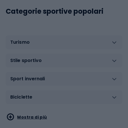
Categorie sportive popolari
Turismo
Stile sportivo
Sport invernali
Biciclette
Sport acquatici
Sport di arti marziali
Mostra di più