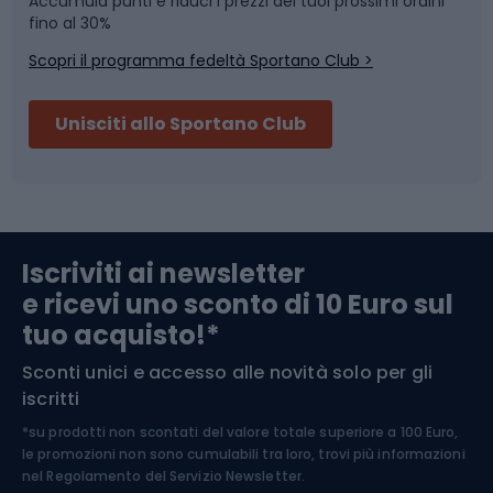
Accumula punti e riduci i prezzi dei tuoi prossimi ordini
Skitouring
Pattinaggio
fino al 30%
Scopri il programma fedeltà Sportano Club >
Sci
Pesca
Unisciti allo Sportano Club
Campeggio
Accessori per biciclette
Abbigliamento da escursionismo
Componenti per biciclette
Iscriviti ai newsletter
e ricevi uno sconto di 10 Euro sul
Arrampicata
tuo acquisto!*
Sconti unici e accesso alle novità solo per gli
Medicina dello sport
iscritti
*su prodotti non scontati del valore totale superiore a 100 Euro,
Abbigliamento ciclistico
le promozioni non sono cumulabili tra loro, trovi più informazioni
nel
Regolamento del Servizio Newsletter.