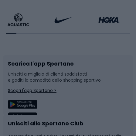
Calzature da escursionismo
Palestra e fitness
Bikepacking
Sport con le racchette
Corsa orientamento
Scarpe da ciclismo
Scarica l'app Sportano
Bushcraft
Slitte e slittini
Unisciti a migliaia di clienti soddisfatti
e goditi la comodità dello shopping sportivo
Corsa
Snowboard
Scopri l'app Sportano >
Sport di squadra
Camminata nordica
Caschi da ciclismo
Nuoto
Unisciti allo Sportano Club