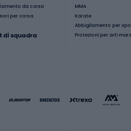
liamento da corsa
MMA
sori per corsa
Karate
t di squadra
Protezioni per arti marz
Accessori per arti marz
e da calcio
i da calcio
Palestra e fitness
e da pallamano
da calcio
Attrezzature per fitnes
liamento da calcio
liamento da basket
Yoga
Abbigliamento fitness
hi da ciclismo
Calzature fitness
Accessori per l'allena
 integrali