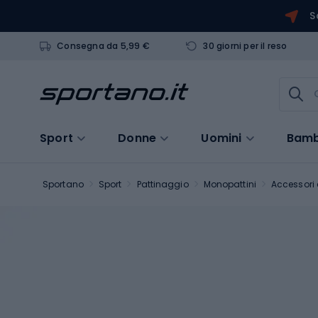
S
Consegna da 5,99 €
30 giorni per il reso
Sport
Donne
Uomini
Bamb
Sportano
Sport
Pattinaggio
Monopattini
Accessori 