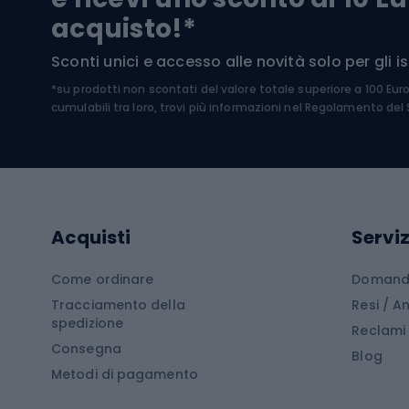
Occhia
acquisto!*
Sci di
Sport acquatici
Sconti unici e accesso alle novità solo per gli isc
Sci pe
*su prodotti non scontati del valore totale superiore a 100 Eur
Costumi da bagno
Caschi
cumulabili tra loro, trovi più informazioni nel
Regolamento del S
Kayak
Abbig
Gommoni
Cam
Tavole SUP
Mute in neoprene
Acces
Acquisti
Serviz
Cucin
Calzature da escursionismo
Come ordinare
Domande
Tracciamento della
Resi / 
Stivali da trekking
Mobil
spedizione
Reclami
Consegna
Scarponi da montagna
Tende 
Blog
Metodi di pagamento
Scarponi da trekking