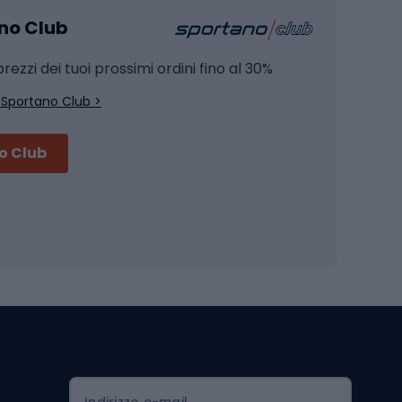
ano Club
Pesca al siluro
hette
Pesca a spinning
rezzi dei tuoi prossimi ordini fino al 30%
Pesca con galleggiante
 Sportano Club >
Pesca al feeder di fondo
no Club
Accessori per biciclette
Occhiali da ciclismo
is
Borse da ciclismo
Luci per biciclette
mo
Sedili per cicli
Serrature per biciclette
Scarpe da ciclismo con plateau
Zaini da ciclismo