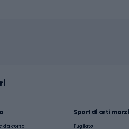
ri
a
Sport di arti marzi
e da corsa
Pugilato