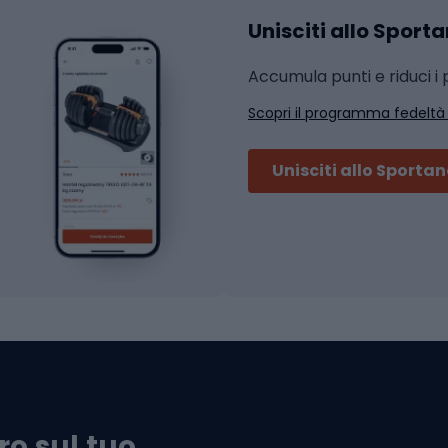
Unisciti allo Sport
i da strada
Sport con le racc
i MTB
Accumula punti e riduci i p
Squash
Scopri il programma fedeltà
ouring
Badminton
Ping pong
Unisciti allo Sporta
 sci alpinismo
Tennis
ni da sci alpinismo
Padel
cini da sci alpinismo
Abbigliamento da tenn
liamento da skitouring
Scarpe da ciclis
Scarponi da MTB
oni da sci
ni da sci
ro sul tuo
Scarpe da strada