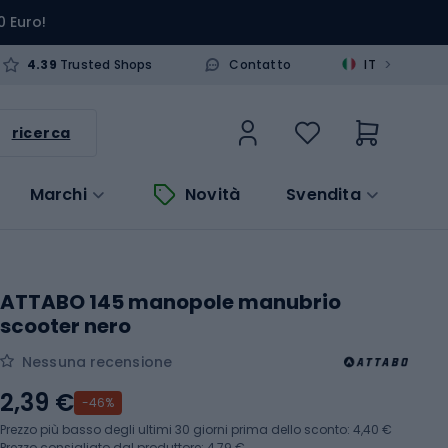
0 Euro!
>
4.39
Trusted Shops
Contatto
IT
ricerca
Marchi
Novità
Svendita
ATTABO 145 manopole manubrio
scooter nero
Nessuna recensione
2,39 €
-46%
Prezzo più basso degli ultimi 30 giorni prima dello sconto:
4,40 €
Prezzo consigliato dal produttore: 4,79 €