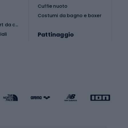
Cuffie nuoto
Costumi da bagno e boxer
Abbigliamento per sport da combattimento
Pattinaggio
iali
iali
Monopattini
Pattini a rotelle
Pattini in linea
s cardio
Skateboard
Attrezzature per l'allenamento della forza
Protezioni per pattinaggio
Caschi da pattinaggio
Pesca
mento
Pesca alla carpa