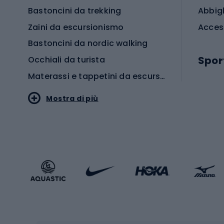
Bastoncini da trekking
Abbig
Zaini da escursionismo
Acces
Bastoncini da nordic walking
Spor
Occhiali da turista
Materassi e tappetini da escursionismo
Scarp
Mostra di più
Pallon
Stile sportivo
Scarp
Abbigliamento sportivo
Porte 
Calzature sportive
Abbig
Accessori Sportstyle
Abbig
Sport invernali
Casc
Sci
Caschi